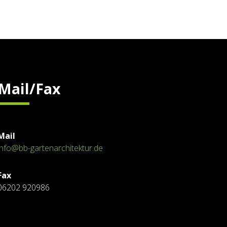
Mail/Fax
Mail
info@bb-gartenarchitektur.de
Fax
06202 920986