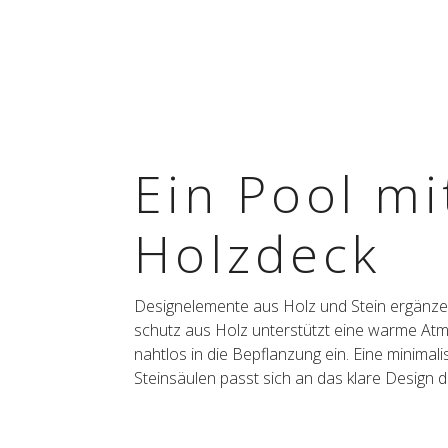
Ein Pool mi
Holzdeck
Design­ele­mente aus Holz und Stein ergän­zen
schutz aus Holz unter­stützt eine warme Atm
naht­los in die Bepflan­zung ein. Eine mini­ma­l
Stein­säu­len passt sich an das klare Design