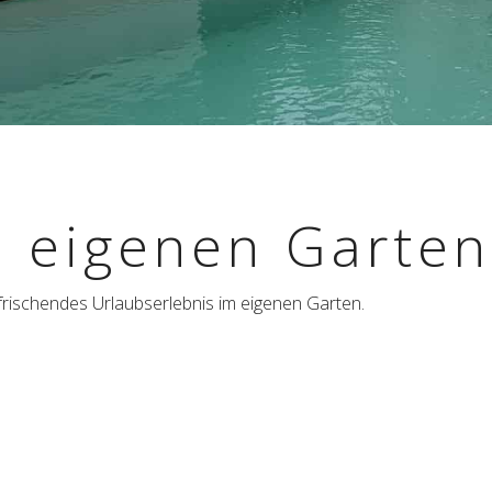
 eige­nen Garten
ri­schen­des Urlaubs­er­leb­nis im eige­nen Garten.