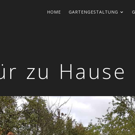
HOME
GARTEN­GE­STAL­TUNG
G
ür zu Hause