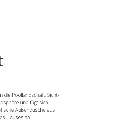
t
 die Pool­land­schaft. Sicht­
o­sphäre und fügt sich
is­ti­sche Außen­du­sche aus
 des Hauses an.