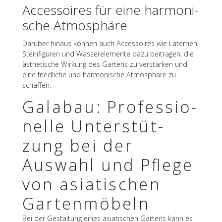
Acces­soires für eine harmo­ni­
sche Atmosphäre
Darüber hinaus können auch Acces­soires wie Later­nen,
Stein­fi­gu­ren und Wasser­ele­mente dazu beitra­gen, die
ästhe­ti­sche Wirkung des Gartens zu verstär­ken und
eine fried­li­che und harmo­ni­sche Atmo­sphäre zu
schaffen.
Gala­bau: Profes­sio­
nelle Unter­stüt­
zung bei der
Auswahl und Pflege
von asia­ti­schen
Gartenmöbeln
Bei der Gestal­tung eines asia­ti­schen Gartens kann es