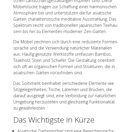
schen Land­schafts­ge­stal­tun­gen inspi­riert sind. Diese
Möbel­stü­cke tragen zur Schaf­fung einer harmo­ni­schen
Atmo­sphäre bei und unter­stüt­zen die für asia­ti­sche
Gärten charak­te­ris­ti­sche medi­ta­tive Ausstrah­lung. Das
Spek­trum reicht von tradi­tio­nel­len japa­ni­schen Teehäu­
sern bis hin zu Elemen­ten moder­ner Zen-Gärten.
Die Möbel zeich­nen sich durch eine redu­zierte Formen­
spra­che und die Verwen­dung natür­li­cher Mate­ria­lien
aus. Häufig genutzte Werk­stoffe umfas­sen Bambus,
Teak­holz, Stein und Schie­fer. Die Gestal­tung orien­tiert
sich oft an orga­ni­schen Formen und Struk­tu­ren, die in
asia­ti­schen Gärten vorzu­fin­den sind.
Das Sorti­ment beinhal­tet verschie­dene Elemente wie
Sitz­ge­le­gen­hei­ten, Tische, Later­nen und Brücken, die
darauf ausge­legt sind, eine Verbin­dung zur natür­li­chen
Umge­bung herzu­stel­len und gleich­zei­tig Funk­tio­na­li­tät
zu gewährleisten.
Das Wich­tigste in Kürze
Asia­ti­sche Garten­mö­bel sind eine Berei­che­rung für