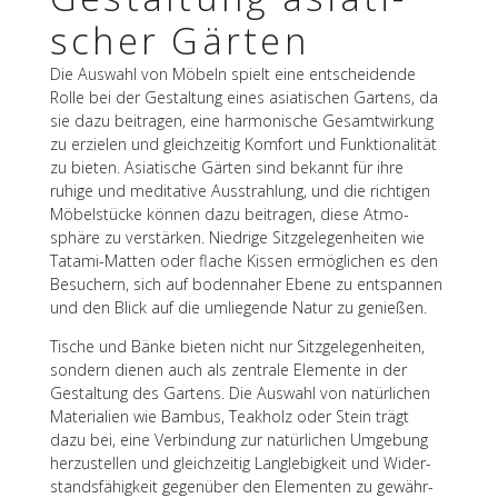
scher Gärten
Die Auswahl von Möbeln spielt eine entschei­dende
Rolle bei der Gestal­tung eines asia­ti­schen Gartens, da
sie dazu beitra­gen, eine harmo­ni­sche Gesamt­wir­kung
zu erzie­len und gleich­zei­tig Komfort und Funk­tio­na­li­tät
zu bieten. Asia­ti­sche Gärten sind bekannt für ihre
ruhige und medi­ta­tive Ausstrah­lung, und die rich­ti­gen
Möbel­stü­cke können dazu beitra­gen, diese Atmo­
sphäre zu verstär­ken. Nied­rige Sitz­ge­le­gen­hei­ten wie
Tatami-Matten oder flache Kissen ermög­li­chen es den
Besu­chern, sich auf boden­na­her Ebene zu entspan­nen
und den Blick auf die umlie­gende Natur zu genießen.
Tische und Bänke bieten nicht nur Sitz­ge­le­gen­hei­ten,
sondern dienen auch als zentrale Elemente in der
Gestal­tung des Gartens. Die Auswahl von natür­li­chen
Mate­ria­lien wie Bambus, Teak­holz oder Stein trägt
dazu bei, eine Verbin­dung zur natür­li­chen Umge­bung
herzu­stel­len und gleich­zei­tig Lang­le­big­keit und Wider­
stands­fä­hig­keit gegen­über den Elemen­ten zu gewähr­