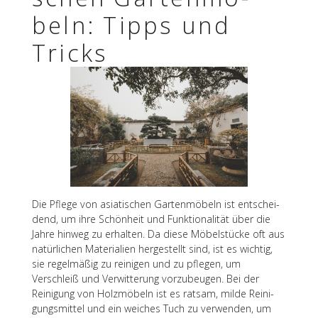
beln: Tipps und
Tricks
Die Pflege von asia­ti­schen Garten­mö­beln ist entschei­
dend, um ihre Schön­heit und Funk­tio­na­li­tät über die
Jahre hinweg zu erhal­ten. Da diese Möbel­stü­cke oft aus
natür­li­chen Mate­ria­lien herge­stellt sind, ist es wich­tig,
sie regel­mä­ßig zu reini­gen und zu pfle­gen, um
Verschleiß und Verwit­te­rung vorzu­beu­gen. Bei der
Reini­gung von Holz­mö­beln ist es ratsam, milde Reini­
gungs­mit­tel und ein weiches Tuch zu verwen­den, um