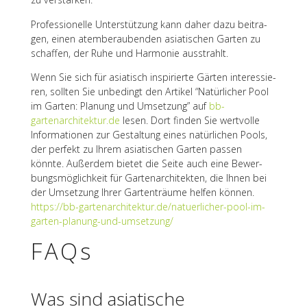
Profes­sio­nelle Unter­stüt­zung kann daher dazu beitra­
gen, einen atem­be­rau­ben­den asia­ti­schen Garten zu
schaf­fen, der Ruhe und Harmo­nie ausstrahlt.
Wenn Sie sich für asia­tisch inspi­rierte Gärten inter­es­sie­
ren, soll­ten Sie unbe­dingt den Arti­kel “Natür­li­cher Pool
im Garten: Planung und Umset­zung” auf
bb-
gartenarchitektur.de
lesen. Dort finden Sie wert­volle
Infor­ma­tio­nen zur Gestal­tung eines natür­li­chen Pools,
der perfekt zu Ihrem asia­ti­schen Garten passen
könnte. Außer­dem bietet die Seite auch eine Bewer­
bungs­mög­lich­keit für Garten­ar­chi­tek­ten, die Ihnen bei
der Umset­zung Ihrer Garten­träume helfen können.
https://bb-gartenarchitektur.de/natuerlicher-pool-im-
garten-planung-und-umsetzung/
FAQs
Was sind asia­ti­sche