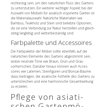
recht­eckig sein, um den natür­li­chen Fluss des Gartens
zu unter­stüt­zen. Ein weite­rer wich­ti­ger Aspekt bei der
Auswahl von Möbeln für asia­tisch inspi­rierte Gärten ist
die Mate­ri­al­aus­wahl. Natür­li­che Mate­ria­lien wie
Bambus, Teak­holz und Stein sind beliebte Optio­nen,
da sie eine Verbin­dung zur Natur herstel­len und gleich­
zei­tig lang­le­big und wetter­be­stän­dig sind.
Farb­pa­lette und Accessoires
Die Farb­pa­lette der Möbel sollte eben­falls auf die
natür­li­chen Elemente des Gartens abge­stimmt sein,
wobei neutrale Töne wie Braun, Grün und Grau
vorherr­schen. Darüber hinaus können auch Acces­
soires wie Later­nen, Stein­fi­gu­ren und Bonsai-Bäume
dazu beitra­gen, die asia­ti­sche Ästhe­tik des Gartens zu
unter­strei­chen und eine harmo­ni­sche Gesamt­wir­kung
zu erzielen.
Pflege von asia­ti­
schen Garten­mö­