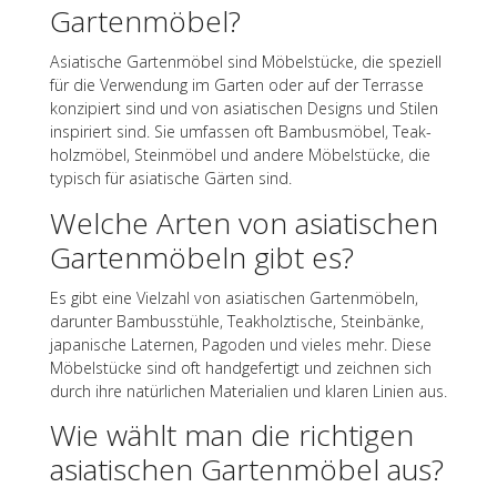
Gartenmöbel?
Asia­ti­sche Garten­mö­bel sind Möbel­stü­cke, die spezi­ell
für die Verwen­dung im Garten oder auf der Terrasse
konzi­piert sind und von asia­ti­schen Designs und Stilen
inspi­riert sind. Sie umfas­sen oft Bambus­mö­bel, Teak­
holz­mö­bel, Stein­mö­bel und andere Möbel­stü­cke, die
typisch für asia­ti­sche Gärten sind.
Welche Arten von asia­ti­schen
Garten­mö­beln gibt es?
Es gibt eine Viel­zahl von asia­ti­schen Garten­mö­beln,
darun­ter Bambus­stühle, Teak­holz­ti­sche, Stein­bänke,
japa­ni­sche Later­nen, Pago­den und vieles mehr. Diese
Möbel­stü­cke sind oft hand­ge­fer­tigt und zeich­nen sich
durch ihre natür­li­chen Mate­ria­lien und klaren Linien aus.
Wie wählt man die rich­ti­gen
asia­ti­schen Garten­mö­bel aus?