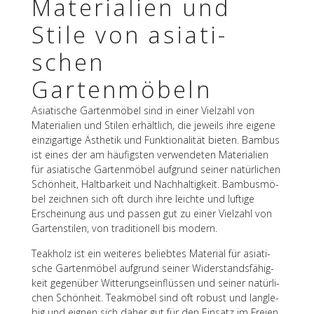
Mate­ria­lien und
Stile von asia­ti­
schen
Gartenmöbeln
Asia­ti­sche Garten­mö­bel sind in einer Viel­zahl von
Mate­ria­lien und Stilen erhält­lich, die jeweils ihre eigene
einzig­ar­tige Ästhe­tik und Funk­tio­na­li­tät bieten. Bambus
ist eines der am häufigs­ten verwen­de­ten Mate­ria­lien
für asia­ti­sche Garten­mö­bel aufgrund seiner natür­li­chen
Schön­heit, Halt­bar­keit und Nach­hal­tig­keit. Bambus­mö­
bel zeich­nen sich oft durch ihre leichte und luftige
Erschei­nung aus und passen gut zu einer Viel­zahl von
Garten­sti­len, von tradi­tio­nell bis modern.
Teak­holz ist ein weite­res belieb­tes Mate­rial für asia­ti­
sche Garten­mö­bel aufgrund seiner Wider­stands­fä­hig­
keit gegen­über Witte­rungs­ein­flüs­sen und seiner natür­li­
chen Schön­heit. Teak­mö­bel sind oft robust und lang­le­
big und eignen sich daher gut für den Einsatz im Freien.