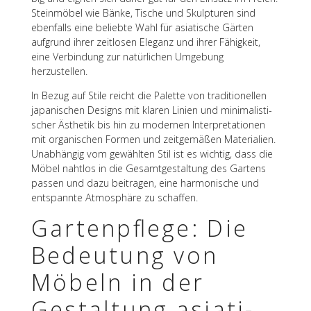
Stein­mö­bel wie Bänke, Tische und Skulp­tu­ren sind
eben­falls eine beliebte Wahl für asia­ti­sche Gärten
aufgrund ihrer zeit­lo­sen Eleganz und ihrer Fähig­keit,
eine Verbin­dung zur natür­li­chen Umge­bung
herzustellen.
In Bezug auf Stile reicht die Palette von tradi­tio­nel­len
japa­ni­schen Designs mit klaren Linien und mini­ma­lis­ti­
scher Ästhe­tik bis hin zu moder­nen Inter­pre­ta­tio­nen
mit orga­ni­schen Formen und zeit­ge­mä­ßen Mate­ria­lien.
Unab­hän­gig vom gewähl­ten Stil ist es wich­tig, dass die
Möbel naht­los in die Gesamt­ge­stal­tung des Gartens
passen und dazu beitra­gen, eine harmo­ni­sche und
entspannte Atmo­sphäre zu schaffen.
Garten­pflege: Die
Bedeu­tung von
Möbeln in der
Gestal­tung asia­ti­