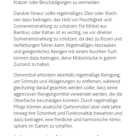
Krat­zer oder Beschä­di­gun­gen zu vermeiden.
Darüber hinaus sollte regel­mä­ßi­ges Ölen oder Wach­
sen dazu beitra­gen, das Holz vor Feuch­tig­keit und
Sonnen­ein­strah­lung zu schüt­zen. Für Möbel aus
Bambus oder Rattan ist es wich­tig, sie vor direk­ter
Sonnen­ein­strah­lung zu schüt­zen, da dies zu Rissen und
Verfär­bun­gen führen kann. Regel­mä­ßi­ges Abstau­ben
und gele­gent­li­ches Reini­gen mit einem feuch­ten Tuch
können dazu beitra­gen, diese Möbel­stü­cke in gutem
Zustand zu halten.
Stein­mö­bel erfor­dern eben­falls regel­mä­ßige Reini­gung,
um Schmutz und Abla­ge­run­gen zu entfer­nen, während
gleich­zei­tig darauf geach­tet werden sollte, dass keine
aggres­si­ven Reini­gungs­mit­tel verwen­det werden, die die
Ober­flä­che beschä­di­gen könn­ten. Durch regel­mä­ßige
Pflege können asia­ti­sche Garten­mö­bel über viele Jahre
hinweg ihre Schön­heit und Funk­tio­na­li­tät bewah­ren und
dazu beitra­gen, eine fried­li­che und harmo­ni­sche Atmo­
sphäre im Garten zu schaffen.