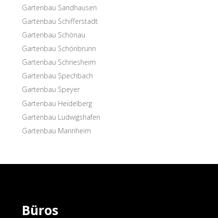
Garten­bau Sandhausen
Garten­bau Schifferstadt
Garten­bau Schönau
Garten­bau Schönbrunn
Garten­bau Schriesheim
Garten­bau Spechbach
Garten­bau Speyer
Garten­bau Heidelberg
Garten­bau Ludwigshafen
Garten­bau Mannheim
Büros