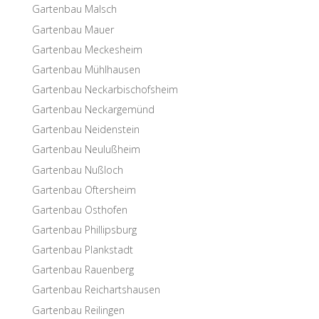
Garten­bau Malsch
Garten­bau Mauer
Garten­bau Meckesheim
Garten­bau Mühlhausen
Garten­bau Neckarbischofsheim
Garten­bau Neckargemünd
Garten­bau Neidenstein
Garten­bau Neulußheim
Garten­bau Nußloch
Garten­bau Oftersheim
Garten­bau Osthofen
Garten­bau Phillipsburg
Garten­bau Plankstadt
Garten­bau Rauenberg
Garten­bau Reichartshausen
Garten­bau Reilingen