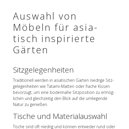
Auswahl von
Möbeln für asia­
tisch inspi­rierte
Gärten
Sitz­ge­le­gen­hei­ten
Tradi­tio­nell werden in asia­ti­schen Gärten nied­rige Sitz­
ge­le­gen­hei­ten wie Tatami-Matten oder flache Kissen
bevor­zugt, um eine boden­nahe Sitz­po­si­tion zu ermög­
li­chen und gleich­zei­tig den Blick auf die umlie­gende
Natur zu genießen.
Tische und Materialauswahl
Tische sind oft nied­rig und können entwe­der rund oder