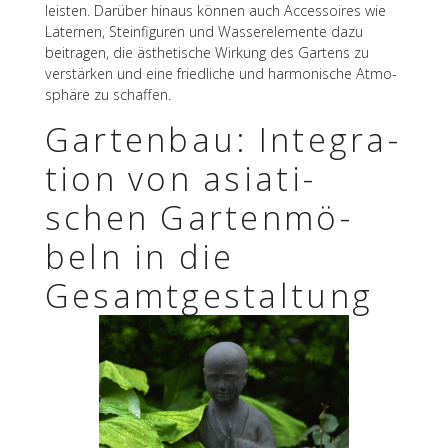
leis­ten. Darüber hinaus können auch Acces­soires wie
Later­nen, Stein­fi­gu­ren und Wasser­ele­mente dazu
beitra­gen, die ästhe­ti­sche Wirkung des Gartens zu
verstär­ken und eine fried­li­che und harmo­ni­sche Atmo­
sphäre zu schaffen.
Garten­bau: Inte­gra­
tion von asia­ti­
schen Garten­mö­
beln in die
Gesamtgestaltung