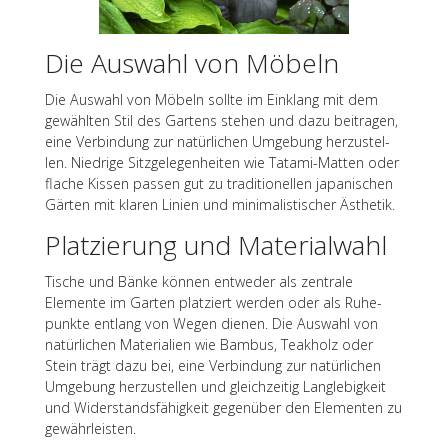
Die Auswahl von Möbeln
Die Auswahl von Möbeln sollte im Einklang mit dem
gewähl­ten Stil des Gartens stehen und dazu beitra­gen,
eine Verbin­dung zur natür­li­chen Umge­bung herzu­stel­
len. Nied­rige Sitz­ge­le­gen­hei­ten wie Tatami-Matten oder
flache Kissen passen gut zu tradi­tio­nel­len japa­ni­schen
Gärten mit klaren Linien und mini­ma­lis­ti­scher Ästhetik.
Plat­zie­rung und Materialwahl
Tische und Bänke können entwe­der als zentrale
Elemente im Garten plat­ziert werden oder als Ruhe­
punkte entlang von Wegen dienen. Die Auswahl von
natür­li­chen Mate­ria­lien wie Bambus, Teak­holz oder
Stein trägt dazu bei, eine Verbin­dung zur natür­li­chen
Umge­bung herzu­stel­len und gleich­zei­tig Lang­le­big­keit
und Wider­stands­fä­hig­keit gegen­über den Elemen­ten zu
gewährleisten.