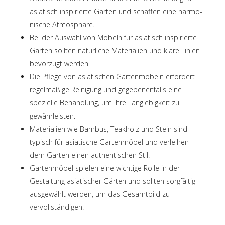
asia­tisch inspi­rierte Gärten und schaf­fen eine harmo­
ni­sche Atmosphäre.
Bei der Auswahl von Möbeln für asia­tisch inspi­rierte
Gärten soll­ten natür­li­che Mate­ria­lien und klare Linien
bevor­zugt werden.
Die Pflege von asia­ti­schen Garten­mö­beln erfor­dert
regel­mä­ßige Reini­gung und gege­be­nen­falls eine
spezi­elle Behand­lung, um ihre Lang­le­big­keit zu
gewährleisten.
Mate­ria­lien wie Bambus, Teak­holz und Stein sind
typisch für asia­ti­sche Garten­mö­bel und verlei­hen
dem Garten einen authen­ti­schen Stil.
Garten­mö­bel spie­len eine wich­tige Rolle in der
Gestal­tung asia­ti­scher Gärten und soll­ten sorg­fäl­tig
ausge­wählt werden, um das Gesamt­bild zu
vervollständigen.