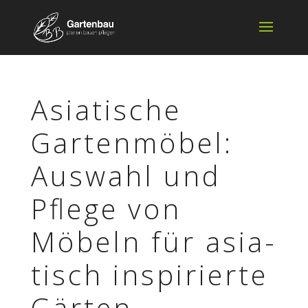
Asia­ti­sche
Garten­mö­bel:
Auswahl und
Pflege von
Möbeln für asia­
tisch inspi­rierte
Gärten