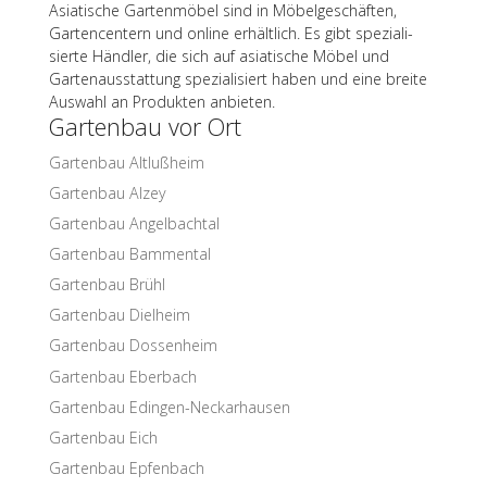
Asia­ti­sche Garten­mö­bel sind in Möbel­ge­schäf­ten,
Garten­cen­tern und online erhält­lich. Es gibt spezia­li­
sierte Händ­ler, die sich auf asia­ti­sche Möbel und
Garten­aus­stat­tung spezia­li­siert haben und eine breite
Auswahl an Produk­ten anbieten.
Garten­bau vor Ort
Garten­bau Altlußheim
Garten­bau Alzey
Garten­bau Angelbachtal
Garten­bau Bammental
Garten­bau Brühl
Garten­bau Dielheim
Garten­bau Dossenheim
Garten­bau Eberbach
Garten­bau Edingen-Neckarhausen
Garten­bau Eich
Garten­bau Epfenbach