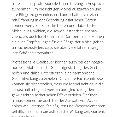
hilf­reich sein, profes­sio­nelle Unter­stüt­zung in Anspruch
zu nehmen, um die rich­ti­gen Möbel auszu­wäh­len und
ihre Pflege zu gewähr­leis­ten. Land­schafts­ar­chi­tek­ten
mit Erfah­rung in der Gestal­tung asia­ti­scher Gärten
können wert­volle Einbli­cke bieten und dabei helfen,
Möbel auszu­wäh­len, die sowohl ästhe­tisch anspre­
chend als auch funk­tio­nal sind. Darüber hinaus können
sie auch Empfeh­lun­gen für die Pflege der Möbel geben,
um sicher­zu­stel­len, dass sie über viele Jahre hinweg
ihre Schön­heit bewahren.
Profes­sio­nelle Gala­bauer können auch bei der Inte­gra­
tion von Möbeln in die Gesamt­ge­stal­tung des Gartens
helfen und dabei unter­stüt­zen, eine harmo­ni­sche
Gesamt­wir­kung zu erzie­len. Durch ihre Fach­kennt­nisse
können sie sicher­stel­len, dass die Möbel naht­los in die
Land­schaft inte­griert werden und gleich­zei­tig den
gewünsch­ten ästhe­ti­schen Effekt erzie­len. Darüber
hinaus können sie auch bei der Auswahl von Acces­
soires wie Later­nen, Stein­fi­gu­ren und Wasser­ele­men­ten
behilf­lich sein, um die ästhe­ti­sche Wirkung des Gartens
zu verstärken.