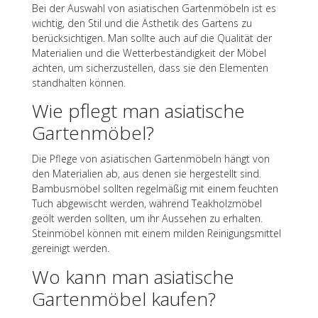
Bei der Auswahl von asia­ti­schen Garten­mö­beln ist es
wich­tig, den Stil und die Ästhe­tik des Gartens zu
berück­sich­ti­gen. Man sollte auch auf die Quali­tät der
Mate­ria­lien und die Wetter­be­stän­dig­keit der Möbel
achten, um sicher­zu­stel­len, dass sie den Elemen­ten
stand­hal­ten können.
Wie pflegt man asia­ti­sche
Gartenmöbel?
Die Pflege von asia­ti­schen Garten­mö­beln hängt von
den Mate­ria­lien ab, aus denen sie herge­stellt sind.
Bambus­mö­bel soll­ten regel­mä­ßig mit einem feuch­ten
Tuch abge­wischt werden, während Teak­holz­mö­bel
geölt werden soll­ten, um ihr Ausse­hen zu erhal­ten.
Stein­mö­bel können mit einem milden Reini­gungs­mit­tel
gerei­nigt werden.
Wo kann man asia­ti­sche
Garten­mö­bel kaufen?