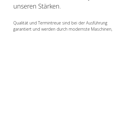
unseren Stärken.
Qualität und Termintreue sind bei der Ausführung
garantiert und werden durch modernste Maschinen,
sowie durch Fachkompetenz erreicht. Abgestimmte
Materialien sind, neben Farben und Formen, für ein
behagliches Gefühl unabdingbar & wir bringen sie
harmonisch in Einklang. Der Außenbereich wird durch
uns zum Wohlfühlort für Familie, Freunde und
Geschäftspartner.
Durch viel Fingerspitzengefühl und die Auswahl
der richtigen Materialien entsteht Ihr
einmaliger, individueller Garten.
Exklusiv,
hochwertig
, zeitlos.