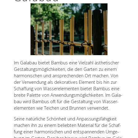
Im Gala­bau bietet Bambus eine Viel­zahl ästhe­ti­scher
Gestal­tungs­mög­lich­kei­ten, die den Garten zu einem
harmo­ni­schen und anspre­chen­den Ort machen. Von
der Verwen­dung als deko­ra­ti­ves Element bis hin zur
Schaf­fung von Wasser­ele­men­ten bietet Bambus eine
breite Palette von Anwen­dungs­mög­lich­kei­ten. Im Gala­
bau wird Bambus oft für die Gestal­tung von Wasser­
ele­men­ten wie Teichen und Brun­nen verwendet.
Seine natür­li­che Schön­heit und Anpas­sungs­fä­hig­keit
machen ihn zu einem belieb­ten Mate­rial für die Schaf­
fung einer harmo­ni­schen und entspan­nen­den Umge­