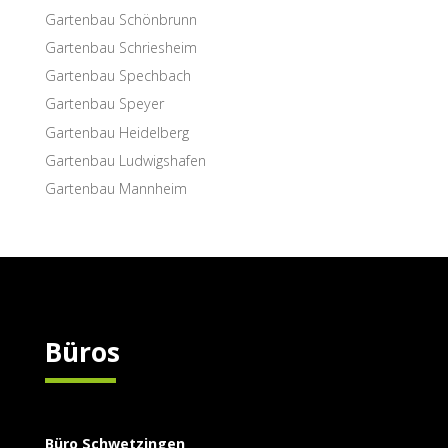
Garten­bau Schönbrunn
Garten­bau Schriesheim
Garten­bau Spechbach
Garten­bau Speyer
Garten­bau Heidelberg
Garten­bau Ludwigshafen
Garten­bau Mannheim
Büros
Büro Schwetzingen