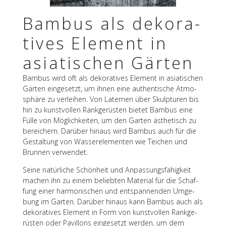
Bambus als deko­ra­
ti­ves Element in
asia­ti­schen Gärten
Bambus wird oft als deko­ra­ti­ves Element in asia­ti­schen
Gärten einge­setzt, um ihnen eine authen­ti­sche Atmo­
sphäre zu verlei­hen. Von Later­nen über Skulp­tu­ren bis
hin zu kunst­vol­len Rank­ge­rüs­ten bietet Bambus eine
Fülle von Möglich­kei­ten, um den Garten ästhe­tisch zu
berei­chern. Darüber hinaus wird Bambus auch für die
Gestal­tung von Wasser­ele­men­ten wie Teichen und
Brun­nen verwendet.
Seine natür­li­che Schön­heit und Anpas­sungs­fä­hig­keit
machen ihn zu einem belieb­ten Mate­rial für die Schaf­
fung einer harmo­ni­schen und entspan­nen­den Umge­
bung im Garten. Darüber hinaus kann Bambus auch als
deko­ra­ti­ves Element in Form von kunst­vol­len Rank­ge­
rüs­ten oder Pavil­lons einge­setzt werden, um dem