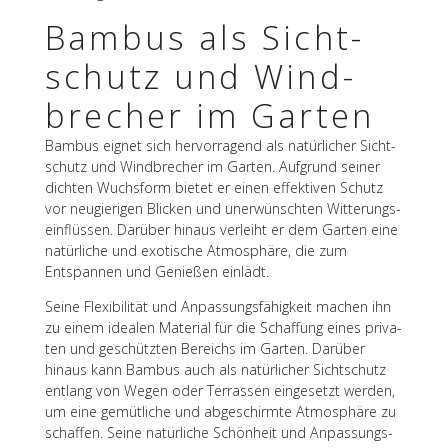
Bambus als Sicht­
schutz und Wind­
bre­cher im Garten
Bambus eignet sich hervor­ra­gend als natür­li­cher Sicht­
schutz und Wind­bre­cher im Garten. Aufgrund seiner
dich­ten Wuchs­form bietet er einen effek­ti­ven Schutz
vor neugie­ri­gen Blicken und uner­wünsch­ten Witte­rungs­
ein­flüs­sen. Darüber hinaus verleiht er dem Garten eine
natür­li­che und exoti­sche Atmo­sphäre, die zum
Entspan­nen und Genie­ßen einlädt.
Seine Flexi­bi­li­tät und Anpas­sungs­fä­hig­keit machen ihn
zu einem idea­len Mate­rial für die Schaf­fung eines priva­
ten und geschütz­ten Bereichs im Garten. Darüber
hinaus kann Bambus auch als natür­li­cher Sicht­schutz
entlang von Wegen oder Terras­sen einge­setzt werden,
um eine gemüt­li­che und abge­schirmte Atmo­sphäre zu
schaf­fen. Seine natür­li­che Schön­heit und Anpas­sungs­