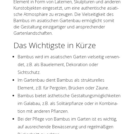
Element in Form von Later­nen, Skulp­tu­ren und ande­ren
Kunst­ob­jek­ten einge­setzt, um eine authen­ti­sche asia­ti­
sche Atmo­sphäre zu erzeu­gen. Die Viel­sei­tig­keit des
Bambus im asia­ti­schen Garten­bau ermög­licht somit
die Gestal­tung einzig­ar­ti­ger und anspre­chen­der
Gartenlandschaften.
Das Wich­tigste in Kürze
Bambus wird im asia­ti­schen Garten viel­sei­tig verwen­
det, z.B. als Bauele­ment, Deko­ra­tion oder
Sichtschutz.
Im Garten­bau dient Bambus als struk­tu­rel­les
Element, z.B. für Pergo­len, Brücken oder Zäune.
Bambus bietet ästhe­ti­sche Gestal­tungs­mög­lich­kei­ten
im Gala­bau, z.B. als Soli­tär­pflanze oder in Kombi­na­
tion mit ande­ren Pflanzen.
Bei der Pflege von Bambus im Garten ist es wich­tig,
auf ausrei­chende Bewäs­se­rung und regel­mä­ßi­gen