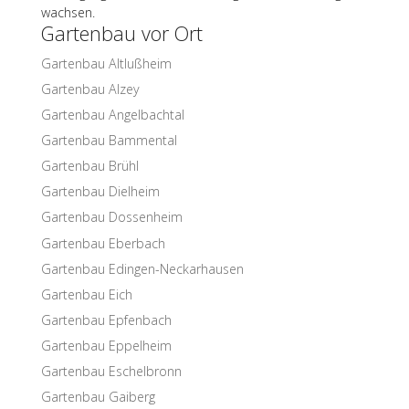
wachsen.
Garten­bau vor Ort
Garten­bau Altlußheim
Garten­bau Alzey
Garten­bau Angelbachtal
Garten­bau Bammental
Garten­bau Brühl
Garten­bau Dielheim
Garten­bau Dossenheim
Garten­bau Eberbach
Garten­bau Edingen-Neckarhausen
Garten­bau Eich
Garten­bau Epfenbach
Garten­bau Eppelheim
Garten­bau Eschelbronn
Garten­bau Gaiberg