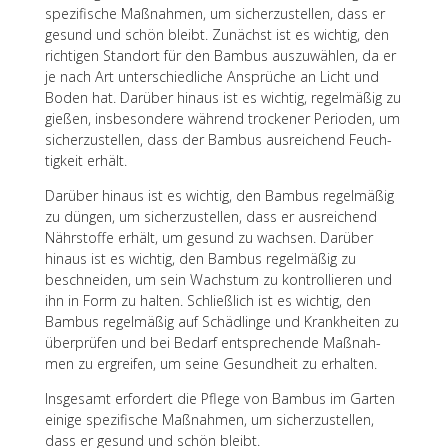
spezi­fi­sche Maßnah­men, um sicher­zu­stel­len, dass er
gesund und schön bleibt. Zunächst ist es wich­tig, den
rich­ti­gen Stand­ort für den Bambus auszu­wäh­len, da er
je nach Art unter­schied­li­che Ansprü­che an Licht und
Boden hat. Darüber hinaus ist es wich­tig, regel­mä­ßig zu
gießen, insbe­son­dere während trocke­ner Peri­oden, um
sicher­zu­stel­len, dass der Bambus ausrei­chend Feuch­
tig­keit erhält.
Darüber hinaus ist es wich­tig, den Bambus regel­mä­ßig
zu düngen, um sicher­zu­stel­len, dass er ausrei­chend
Nähr­stoffe erhält, um gesund zu wach­sen. Darüber
hinaus ist es wich­tig, den Bambus regel­mä­ßig zu
beschnei­den, um sein Wachs­tum zu kontrol­lie­ren und
ihn in Form zu halten. Schließ­lich ist es wich­tig, den
Bambus regel­mä­ßig auf Schäd­linge und Krank­hei­ten zu
über­prü­fen und bei Bedarf entspre­chende Maßnah­
men zu ergrei­fen, um seine Gesund­heit zu erhalten.
Insge­samt erfor­dert die Pflege von Bambus im Garten
einige spezi­fi­sche Maßnah­men, um sicher­zu­stel­len,
dass er gesund und schön bleibt.