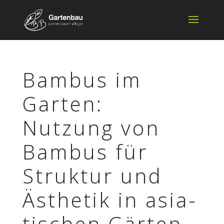
Bambus im
Garten:
Nutzung von
Bambus für
Struk­tur und
Ästhe­tik in asia­
ti­schen Gärten