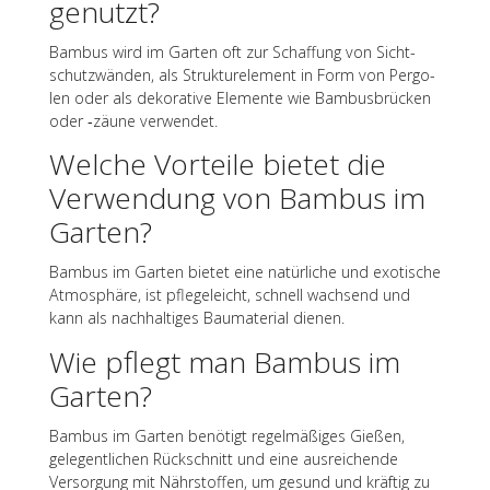
genutzt?
Bambus wird im Garten oft zur Schaf­fung von Sicht­
schutz­wän­den, als Struk­tur­ele­ment in Form von Pergo­
len oder als deko­ra­tive Elemente wie Bambus­brü­cken
oder ‑zäune verwendet.
Welche Vorteile bietet die
Verwen­dung von Bambus im
Garten?
Bambus im Garten bietet eine natür­li­che und exoti­sche
Atmo­sphäre, ist pfle­ge­leicht, schnell wach­send und
kann als nach­hal­ti­ges Bauma­te­rial dienen.
Wie pflegt man Bambus im
Garten?
Bambus im Garten benö­tigt regel­mä­ßi­ges Gießen,
gele­gent­li­chen Rück­schnitt und eine ausrei­chende
Versor­gung mit Nähr­stof­fen, um gesund und kräf­tig zu