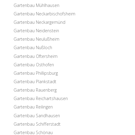
Garten­bau Mühlhausen
Garten­bau Neckarbischofsheim
Garten­bau Neckargemünd
Garten­bau Neidenstein
Garten­bau Neulußheim
Garten­bau Nußloch
Garten­bau Oftersheim
Garten­bau Osthofen
Garten­bau Phillipsburg
Garten­bau Plankstadt
Garten­bau Rauenberg
Garten­bau Reichartshausen
Garten­bau Reilingen
Garten­bau Sandhausen
Garten­bau Schifferstadt
Garten­bau Schönau