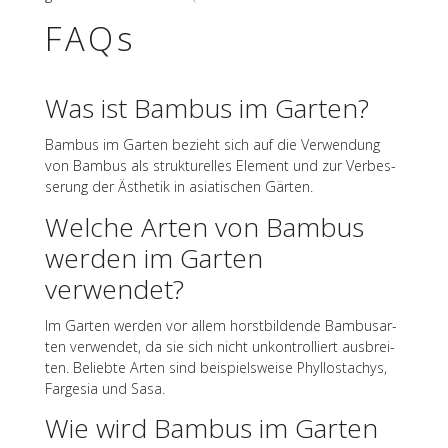
FAQs
Was ist Bambus im Garten?
Bambus im Garten bezieht sich auf die Verwen­dung
von Bambus als struk­tu­rel­les Element und zur Verbes­
se­rung der Ästhe­tik in asia­ti­schen Gärten.
Welche Arten von Bambus
werden im Garten
verwendet?
Im Garten werden vor allem horst­bil­dende Bambus­ar­
ten verwen­det, da sie sich nicht unkon­trol­liert ausbrei­
ten. Beliebte Arten sind beispiels­weise Phyl­lost­achys,
Farge­sia und Sasa.
Wie wird Bambus im Garten