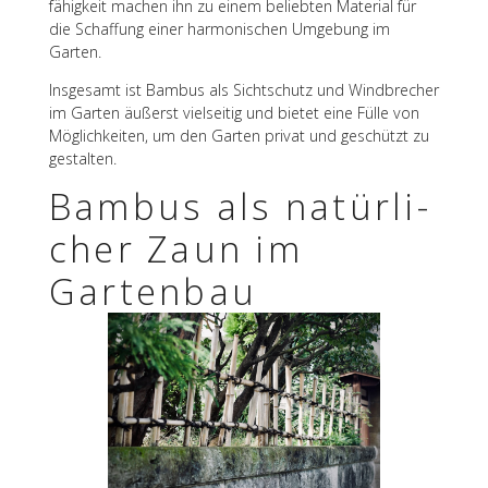
fä­hig­keit machen ihn zu einem belieb­ten Mate­rial für
die Schaf­fung einer harmo­ni­schen Umge­bung im
Garten.
Insge­samt ist Bambus als Sicht­schutz und Wind­bre­cher
im Garten äußerst viel­sei­tig und bietet eine Fülle von
Möglich­kei­ten, um den Garten privat und geschützt zu
gestalten.
Bambus als natür­li­
cher Zaun im
Gartenbau