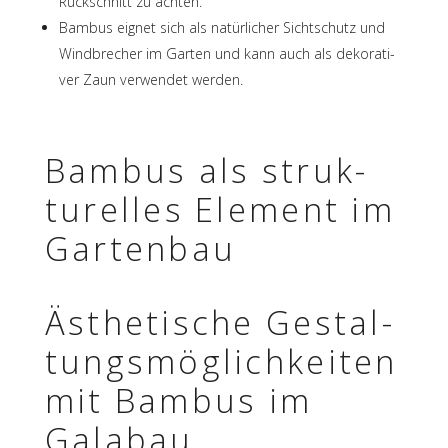
Rück­schnitt zu achten.
Bambus eignet sich als natür­li­cher Sicht­schutz und
Wind­bre­cher im Garten und kann auch als deko­ra­ti­
ver Zaun verwen­det werden.
Bambus als struk­
tu­rel­les Element im
Gartenbau
Ästhe­ti­sche Gestal­
tungs­mög­lich­kei­ten
mit Bambus im
Galabau