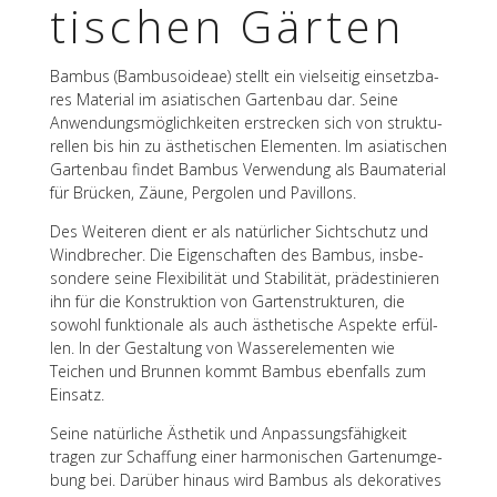
ti­schen Gärten
Bambus (Bambu­so­ideae) stellt ein viel­sei­tig einsetz­ba­
res Mate­rial im asia­ti­schen Garten­bau dar. Seine
Anwen­dungs­mög­lich­kei­ten erstre­cken sich von struk­tu­
rel­len bis hin zu ästhe­ti­schen Elemen­ten. Im asia­ti­schen
Garten­bau findet Bambus Verwen­dung als Bauma­te­rial
für Brücken, Zäune, Pergo­len und Pavillons.
Des Weite­ren dient er als natür­li­cher Sicht­schutz und
Wind­bre­cher. Die Eigen­schaf­ten des Bambus, insbe­
son­dere seine Flexi­bi­li­tät und Stabi­li­tät, präde­sti­nie­ren
ihn für die Konstruk­tion von Garten­struk­tu­ren, die
sowohl funk­tio­nale als auch ästhe­ti­sche Aspekte erfül­
len. In der Gestal­tung von Wasser­ele­men­ten wie
Teichen und Brun­nen kommt Bambus eben­falls zum
Einsatz.
Seine natür­li­che Ästhe­tik und Anpas­sungs­fä­hig­keit
tragen zur Schaf­fung einer harmo­ni­schen Garten­um­ge­
bung bei. Darüber hinaus wird Bambus als deko­ra­ti­ves