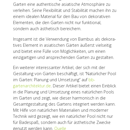
Garten eine authen­ti­sche asia­ti­sche Atmo­sphäre zu
verlei­hen. Seine Flexi­bi­li­tät und Stabi­li­tät machen ihn zu
einem idea­len Mate­rial für den Bau von deko­ra­ti­ven
Elemen­ten, die den Garten nicht nur funk­tio­nal,
sondern auch ästhe­tisch bereichern.
Insge­samt ist die Verwen­dung von Bambus als deko­ra­
ti­ves Element in asia­ti­schen Gärten äußerst viel­sei­tig
und bietet eine Fülle von Möglich­kei­ten, um einen
einzig­ar­ti­gen und anspre­chen­den Garten zu gestalten.
Ein weite­rer inter­es­san­ter Arti­kel, der sich mit der
Gestal­tung von Gärten beschäf­tigt, ist “Natür­li­cher Pool
im Garten: Planung und Umset­zung” auf
bb-
gartenarchitektur.de
. Dieser Arti­kel bietet einen Einblick
in die Planung und Umset­zung eines natür­li­chen Pools
im Garten und zeigt, wie dieser harmo­nisch in die
Gesamt­ge­stal­tung des Gartens inte­griert werden kann.
Mit Hilfe von natür­li­chen Mate­ria­lien und moder­ner
Tech­nik wird gezeigt, wie ein natür­li­cher Pool nicht nur
für Bade­spaß, sondern auch für ästhe­ti­sche Zwecke
genutzt werden kann.
Quelle