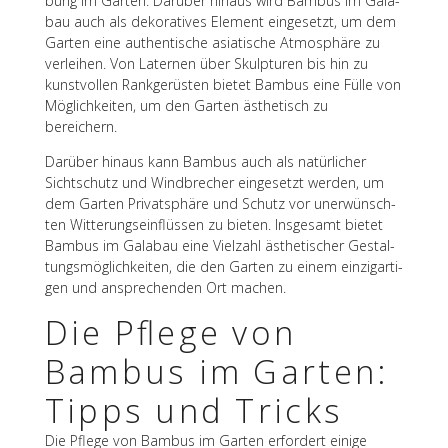
bung im Garten. Darüber hinaus wird Bambus im Gala­
bau auch als deko­ra­ti­ves Element einge­setzt, um dem
Garten eine authen­ti­sche asia­ti­sche Atmo­sphäre zu
verlei­hen. Von Later­nen über Skulp­tu­ren bis hin zu
kunst­vol­len Rank­ge­rüs­ten bietet Bambus eine Fülle von
Möglich­kei­ten, um den Garten ästhe­tisch zu
bereichern.
Darüber hinaus kann Bambus auch als natür­li­cher
Sicht­schutz und Wind­bre­cher einge­setzt werden, um
dem Garten Privat­sphäre und Schutz vor uner­wünsch­
ten Witte­rungs­ein­flüs­sen zu bieten. Insge­samt bietet
Bambus im Gala­bau eine Viel­zahl ästhe­ti­scher Gestal­
tungs­mög­lich­kei­ten, die den Garten zu einem einzig­ar­ti­
gen und anspre­chen­den Ort machen.
Die Pflege von
Bambus im Garten:
Tipps und Tricks
Die Pflege von Bambus im Garten erfor­dert einige