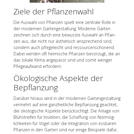
Ziele der Pflanzenwahl
Die Auswahl von Pflan­zen spielt eine zentrale Rolle in
der moder­nen Garten­ge­stal­tung. Moderne Gärten
zeich­nen sich durch eine bewusste Auswahl an Pflan­
zen aus, die nicht nur ästhe­tisch anspre­chend sind,
sondern auch pfle­ge­leicht und ressour­cen­scho­nend.
Dabei werden oft heimi­sche Pflan­zen bevor­zugt, die an
das lokale Klima ange­passt sind und somit weni­ger
Pfle­ge­auf­wand erfordern.
Ökolo­gi­sche Aspekte der
Bepflanzung
Darüber hinaus wird in der moder­nen Garten­ge­stal­tung
vermehrt auf eine ganz­heit­li­che Bepflan­zung geach­tet,
die ökolo­gi­sche Aspekte berück­sich­tigt. Die Anlage von
Blüh­strei­fen für Insek­ten, die Schaf­fung von Nist­mög­
lich­kei­ten für Vögel oder die Inte­gra­tion von essba­ren
Pflan­zen in den Garten sind nur einige Beispiele dafür,