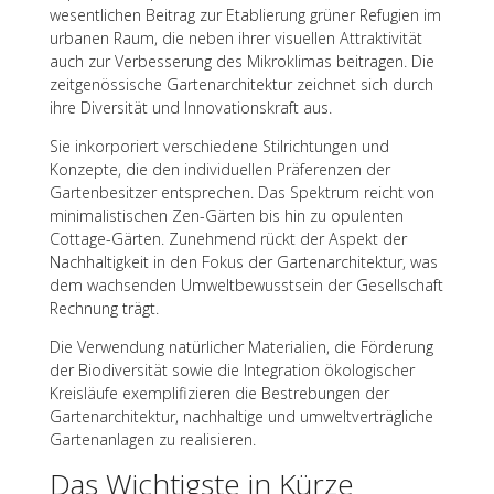
wesent­li­chen Beitrag zur Etablie­rung grüner Refu­gien im
urba­nen Raum, die neben ihrer visu­el­len Attrak­ti­vi­tät
auch zur Verbes­se­rung des Mikro­kli­mas beitra­gen. Die
zeit­ge­nös­si­sche Garten­ar­chi­tek­tur zeich­net sich durch
ihre Diver­si­tät und Inno­va­ti­ons­kraft aus.
Sie inkor­po­riert verschie­dene Stil­rich­tun­gen und
Konzepte, die den indi­vi­du­el­len Präfe­ren­zen der
Garten­be­sit­zer entspre­chen. Das Spek­trum reicht von
mini­ma­lis­ti­schen Zen-Gärten bis hin zu opulen­ten
Cottage-Gärten. Zuneh­mend rückt der Aspekt der
Nach­hal­tig­keit in den Fokus der Garten­ar­chi­tek­tur, was
dem wach­sen­den Umwelt­be­wusst­sein der Gesell­schaft
Rech­nung trägt.
Die Verwen­dung natür­li­cher Mate­ria­lien, die Förde­rung
der Biodi­ver­si­tät sowie die Inte­gra­tion ökolo­gi­scher
Kreis­läufe exem­pli­fi­zie­ren die Bestre­bun­gen der
Garten­ar­chi­tek­tur, nach­hal­tige und umwelt­ver­träg­li­che
Garten­an­la­gen zu realisieren.
Das Wich­tigste in Kürze