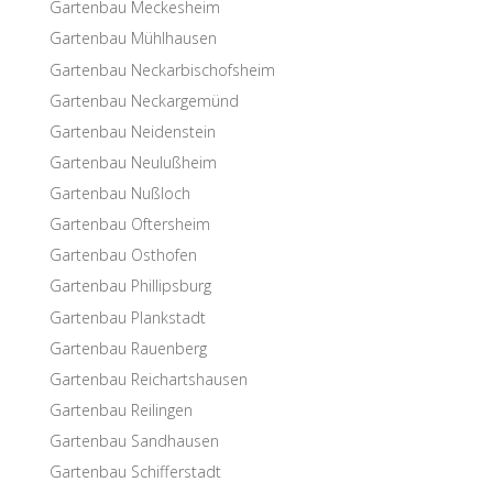
Garten­bau Meckesheim
Garten­bau Mühlhausen
Garten­bau Neckarbischofsheim
Garten­bau Neckargemünd
Garten­bau Neidenstein
Garten­bau Neulußheim
Garten­bau Nußloch
Garten­bau Oftersheim
Garten­bau Osthofen
Garten­bau Phillipsburg
Garten­bau Plankstadt
Garten­bau Rauenberg
Garten­bau Reichartshausen
Garten­bau Reilingen
Garten­bau Sandhausen
Garten­bau Schifferstadt