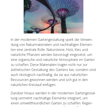
In der moder­nen Garten­ge­stal­tung spielt die Verwen­
dung von Natur­ma­te­ria­lien und nach­hal­ti­gen Elemen­
ten eine zentrale Rolle. Natur­steine, Holz, Kies und
natür­li­che Pflan­zen werden bevor­zugt einge­setzt, um
eine orga­ni­sche und natür­li­che Atmo­sphäre im Garten
zu schaf­fen. Diese Mate­ria­lien tragen nicht nur zur
ästhe­ti­schen Gestal­tung des Gartens bei, sondern sind
auch ökolo­gisch nach­hal­tig, da sie aus natür­li­chen
Ressour­cen gewon­nen werden und sich gut in den
natür­li­chen Kreis­lauf einfügen.
Darüber hinaus werden in der moder­nen Garten­ge­stal­
tung vermehrt nach­hal­tige Elemente inte­griert, um
einen umwelt­freund­li­chen Garten zu schaf­fen. Regen­