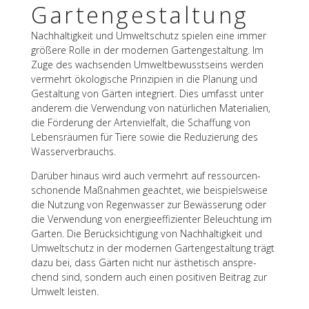
Gartengestaltung
Nach­hal­tig­keit und Umwelt­schutz spie­len eine immer
größere Rolle in der moder­nen Garten­ge­stal­tung. Im
Zuge des wach­sen­den Umwelt­be­wusst­seins werden
vermehrt ökolo­gi­sche Prin­zi­pien in die Planung und
Gestal­tung von Gärten inte­griert. Dies umfasst unter
ande­rem die Verwen­dung von natür­li­chen Mate­ria­lien,
die Förde­rung der Arten­viel­falt, die Schaf­fung von
Lebens­räu­men für Tiere sowie die Redu­zie­rung des
Wasserverbrauchs.
Darüber hinaus wird auch vermehrt auf ressour­cen­
scho­nende Maßnah­men geach­tet, wie beispiels­weise
die Nutzung von Regen­was­ser zur Bewäs­se­rung oder
die Verwen­dung von ener­gie­ef­fi­zi­en­ter Beleuch­tung im
Garten. Die Berück­sich­ti­gung von Nach­hal­tig­keit und
Umwelt­schutz in der moder­nen Garten­ge­stal­tung trägt
dazu bei, dass Gärten nicht nur ästhe­tisch anspre­
chend sind, sondern auch einen posi­ti­ven Beitrag zur
Umwelt leisten.