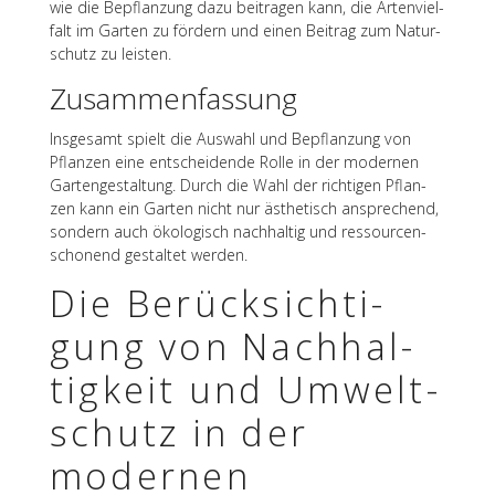
wie die Bepflan­zung dazu beitra­gen kann, die Arten­viel­
falt im Garten zu fördern und einen Beitrag zum Natur­
schutz zu leisten.
Zusam­men­fas­sung
Insge­samt spielt die Auswahl und Bepflan­zung von
Pflan­zen eine entschei­dende Rolle in der moder­nen
Garten­ge­stal­tung. Durch die Wahl der rich­ti­gen Pflan­
zen kann ein Garten nicht nur ästhe­tisch anspre­chend,
sondern auch ökolo­gisch nach­hal­tig und ressour­cen­
scho­nend gestal­tet werden.
Die Berück­sich­ti­
gung von Nach­hal­
tig­keit und Umwelt­
schutz in der
moder­nen