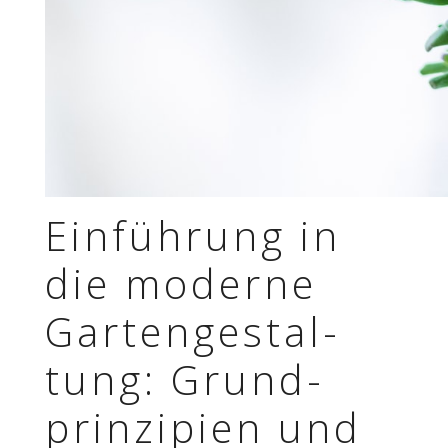
Einfüh­rung in
die moderne
Garten­ge­stal­
tung: Grund­
prin­zi­pien und