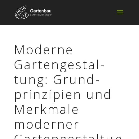
Moderne
Garten­ge­stal­
tung: Grund­
prin­zi­pien und
Merk­male
moder­ner
Gartengestaltun