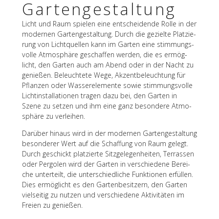
Gartengestaltung
Licht und Raum spie­len eine entschei­dende Rolle in der
moder­nen Garten­ge­stal­tung. Durch die gezielte Plat­zie­
rung von Licht­quel­len kann im Garten eine stim­mungs­
volle Atmo­sphäre geschaf­fen werden, die es ermög­
licht, den Garten auch am Abend oder in der Nacht zu
genie­ßen. Beleuch­tete Wege, Akzent­be­leuch­tung für
Pflan­zen oder Wasser­ele­mente sowie stim­mungs­volle
Licht­in­stal­la­tio­nen tragen dazu bei, den Garten in
Szene zu setzen und ihm eine ganz beson­dere Atmo­
sphäre zu verleihen.
Darüber hinaus wird in der moder­nen Garten­ge­stal­tung
beson­de­rer Wert auf die Schaf­fung von Raum gelegt.
Durch geschickt plat­zierte Sitz­ge­le­gen­hei­ten, Terras­sen
oder Pergo­len wird der Garten in verschie­dene Berei­
che unter­teilt, die unter­schied­li­che Funk­tio­nen erfül­len.
Dies ermög­licht es den Garten­be­sit­zern, den Garten
viel­sei­tig zu nutzen und verschie­dene Akti­vi­tä­ten im
Freien zu genießen.