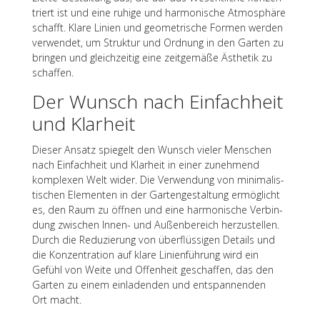
triert ist und eine ruhige und harmo­ni­sche Atmo­sphäre
schafft. Klare Linien und geome­tri­sche Formen werden
verwen­det, um Struk­tur und Ordnung in den Garten zu
brin­gen und gleich­zei­tig eine zeit­ge­mäße Ästhe­tik zu
schaffen.
Der Wunsch nach Einfach­heit
und Klarheit
Dieser Ansatz spie­gelt den Wunsch vieler Menschen
nach Einfach­heit und Klar­heit in einer zuneh­mend
komple­xen Welt wider. Die Verwen­dung von mini­ma­lis­
ti­schen Elemen­ten in der Garten­ge­stal­tung ermög­licht
es, den Raum zu öffnen und eine harmo­ni­sche Verbin­
dung zwischen Innen- und Außen­be­reich herzu­stel­len.
Durch die Redu­zie­rung von über­flüs­si­gen Details und
die Konzen­tra­tion auf klare Lini­en­füh­rung wird ein
Gefühl von Weite und Offen­heit geschaf­fen, das den
Garten zu einem einla­den­den und entspan­nen­den
Ort macht.