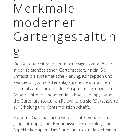
Merk­male
moder­ner
Gartengestaltun
g
Die Garten­ar­chi­tek­tur nimmt eine signi­fi­kante Posi­tion
in der zeit­ge­nös­si­schen Garten­ge­stal­tung ein. Sie
umfasst die syste­ma­ti­sche Planung, Konzep­tion und
Reali­sie­rung von Garten­an­la­gen, die sowohl ästhe­ti­
schen als auch funk­tio­na­len Ansprü­chen genü­gen. In
Anbe­tracht der zuneh­men­den Urba­ni­sie­rung gewinnt
die Garten­ar­chi­tek­tur an Rele­vanz, da sie Rück­zugs­orte
zur Erho­lung und Kontem­pla­tion schafft.
Moderne Garten­an­la­gen werden unter Berück­sich­ti­
gung anthro­po­ge­ner Bedürf­nisse sowie ökolo­gi­scher
Aspekte konzi­piert. Die Garten­ar­chi­tek­tur leis­tet einen