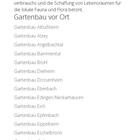
ver­brauchs und die Schaf­fung von Lebens­räu­men für
die lokale Fauna und Flora betont.
Garten­bau vor Ort
Garten­bau Altlußheim
Garten­bau Alzey
Garten­bau Angelbachtal
Garten­bau Bammental
Garten­bau Brühl
Garten­bau Dielheim
Garten­bau Dossenheim
Garten­bau Eberbach
Garten­bau Edingen-Neckarhausen
Garten­bau Eich
Garten­bau Epfenbach
Garten­bau Eppelheim
Garten­bau Eschelbronn