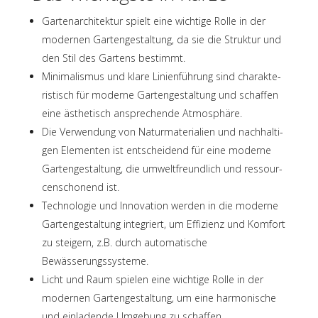
Garten­ar­chi­tek­tur spielt eine wich­tige Rolle in der
moder­nen Garten­ge­stal­tung, da sie die Struk­tur und
den Stil des Gartens bestimmt.
Mini­ma­lis­mus und klare Lini­en­füh­rung sind charak­te­
ris­tisch für moderne Garten­ge­stal­tung und schaf­fen
eine ästhe­tisch anspre­chende Atmosphäre.
Die Verwen­dung von Natur­ma­te­ria­lien und nach­hal­ti­
gen Elemen­ten ist entschei­dend für eine moderne
Garten­ge­stal­tung, die umwelt­freund­lich und ressour­
cen­scho­nend ist.
Tech­no­lo­gie und Inno­va­tion werden in die moderne
Garten­ge­stal­tung inte­griert, um Effi­zi­enz und Komfort
zu stei­gern, z.B. durch auto­ma­ti­sche
Bewässerungssysteme.
Licht und Raum spie­len eine wich­tige Rolle in der
moder­nen Garten­ge­stal­tung, um eine harmo­ni­sche
und einla­dende Umge­bung zu schaffen.