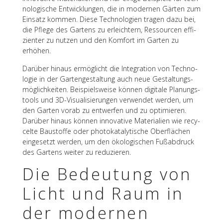
no­lo­gi­sche Entwick­lun­gen, die in moder­nen Gärten zum
Einsatz kommen. Diese Tech­no­lo­gien tragen dazu bei,
die Pflege des Gartens zu erleich­tern, Ressour­cen effi­
zi­en­ter zu nutzen und den Komfort im Garten zu
erhöhen.
Darüber hinaus ermög­licht die Inte­gra­tion von Tech­no­
lo­gie in der Garten­ge­stal­tung auch neue Gestal­tungs­
mög­lich­kei­ten. Beispiels­weise können digi­tale Planungs­
tools und 3D-Visua­li­sie­run­gen verwen­det werden, um
den Garten vorab zu entwer­fen und zu opti­mie­ren.
Darüber hinaus können inno­va­tive Mate­ria­lien wie recy­
celte Baustoffe oder photo­ka­ta­ly­ti­sche Ober­flä­chen
einge­setzt werden, um den ökolo­gi­schen Fußab­druck
des Gartens weiter zu reduzieren.
Die Bedeu­tung von
Licht und Raum in
der moder­nen