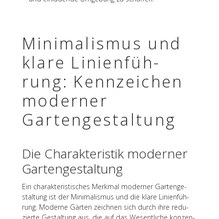
Mini­ma­lis­mus und
klare Lini­en­füh­
rung: Kenn­zei­chen
moder­ner
Gartengestaltung
Die Charak­te­ris­tik moder­ner
Gartengestaltung
Ein charak­te­ris­ti­sches Merk­mal moder­ner Garten­ge­
stal­tung ist der Mini­ma­lis­mus und die klare Lini­en­füh­
rung. Moderne Gärten zeich­nen sich durch ihre redu­
zierte Gestal­tung aus, die auf das Wesent­li­che konzen­