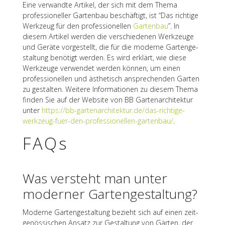
Eine verwandte Arti­kel, der sich mit dem Thema
profes­sio­nel­ler Garten­bau beschäf­tigt, ist “Das rich­tige
Werk­zeug für den profes­sio­nel­len
Garten­bau
”. In
diesem Arti­kel werden die verschie­de­nen Werk­zeuge
und Geräte vorge­stellt, die für die moderne Garten­ge­
stal­tung benö­tigt werden. Es wird erklärt, wie diese
Werk­zeuge verwen­det werden können, um einen
profes­sio­nel­len und ästhe­tisch anspre­chen­den Garten
zu gestal­ten. Weitere Infor­ma­tio­nen zu diesem Thema
finden Sie auf der Website von BB Garten­ar­chi­tek­tur
unter
https://bb-gartenarchitektur.de/das-richtige-
werkzeug-fuer-den-professionellen-gartenbau/
.
FAQs
Was versteht man unter
moder­ner Gartengestaltung?
Moderne Garten­ge­stal­tung bezieht sich auf einen zeit­
ge­nös­si­schen Ansatz zur Gestal­tung von Gärten, der