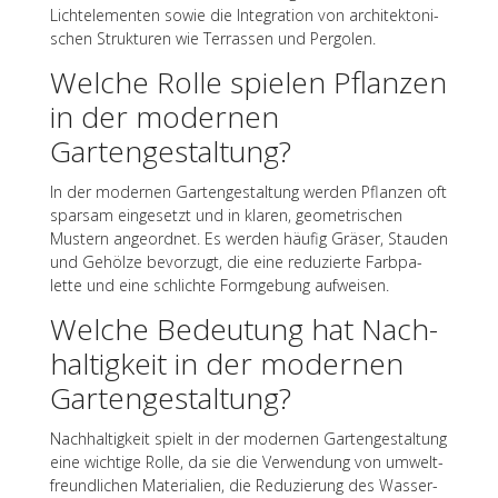
Licht­ele­men­ten sowie die Inte­gra­tion von archi­tek­to­ni­
schen Struk­tu­ren wie Terras­sen und Pergolen.
Welche Rolle spie­len Pflan­zen
in der moder­nen
Gartengestaltung?
In der moder­nen Garten­ge­stal­tung werden Pflan­zen oft
spar­sam einge­setzt und in klaren, geome­tri­schen
Mustern ange­ord­net. Es werden häufig Gräser, Stau­den
und Gehölze bevor­zugt, die eine redu­zierte Farb­pa­
lette und eine schlichte Form­ge­bung aufweisen.
Welche Bedeu­tung hat Nach­
hal­tig­keit in der moder­nen
Gartengestaltung?
Nach­hal­tig­keit spielt in der moder­nen Garten­ge­stal­tung
eine wich­tige Rolle, da sie die Verwen­dung von umwelt­
freund­li­chen Mate­ria­lien, die Redu­zie­rung des Wasser­