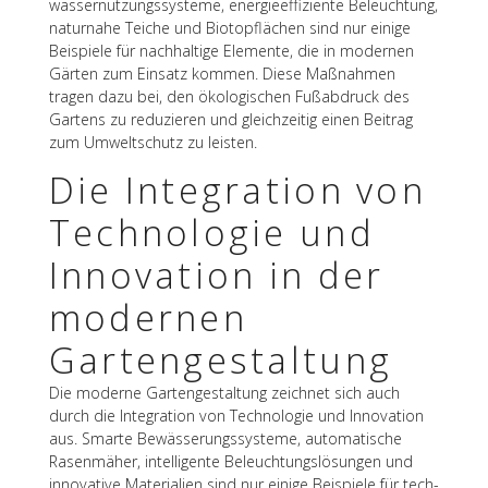
was­ser­nut­zungs­sys­teme, ener­gie­ef­fi­zi­ente Beleuch­tung,
natur­nahe Teiche und Biotop­flä­chen sind nur einige
Beispiele für nach­hal­tige Elemente, die in moder­nen
Gärten zum Einsatz kommen. Diese Maßnah­men
tragen dazu bei, den ökolo­gi­schen Fußab­druck des
Gartens zu redu­zie­ren und gleich­zei­tig einen Beitrag
zum Umwelt­schutz zu leisten.
Die Inte­gra­tion von
Tech­no­lo­gie und
Inno­va­tion in der
moder­nen
Gartengestaltung
Die moderne Garten­ge­stal­tung zeich­net sich auch
durch die Inte­gra­tion von Tech­no­lo­gie und Inno­va­tion
aus. Smarte Bewäs­se­rungs­sys­teme, auto­ma­ti­sche
Rasen­mä­her, intel­li­gente Beleuch­tungs­lö­sun­gen und
inno­va­tive Mate­ria­lien sind nur einige Beispiele für tech­