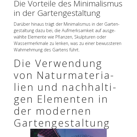
Die Vorteile des Mini­ma­lis­mus
in der Gartengestaltung
Darüber hinaus trägt der Mini­ma­lis­mus in der Garten­
ge­stal­tung dazu bei, die Aufmerk­sam­keit auf ausge­
wählte Elemente wie Pflan­zen, Skulp­tu­ren oder
Wasser­merk­male zu lenken, was zu einer bewuss­te­ren
Wahr­neh­mung des Gartens führt.
Die Verwen­dung
von Natur­ma­te­ria­
lien und nach­hal­ti­
gen Elemen­ten in
der moder­nen
Gartengestaltung