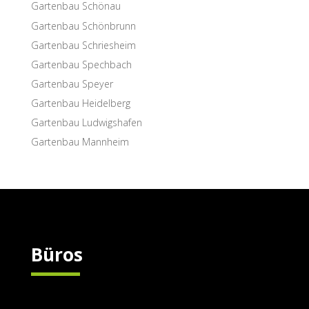
Garten­bau Schönau
Garten­bau Schönbrunn
Garten­bau Schriesheim
Garten­bau Spechbach
Garten­bau Speyer
Garten­bau Heidelberg
Garten­bau Ludwigshafen
Garten­bau Mannheim
Büros