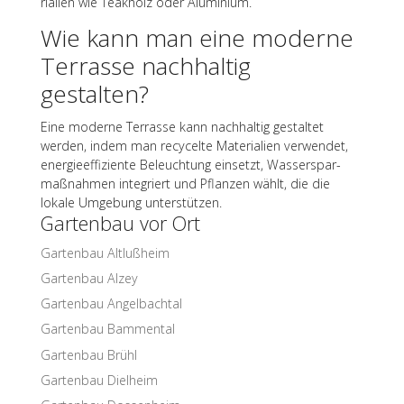
ria­lien wie Teak­holz oder Aluminium.
Wie kann man eine moderne
Terrasse nach­hal­tig
gestalten?
Eine moderne Terrasse kann nach­hal­tig gestal­tet
werden, indem man recy­celte Mate­ria­lien verwen­det,
ener­gie­ef­fi­zi­ente Beleuch­tung einsetzt, Wasser­spar­
maß­nah­men inte­griert und Pflan­zen wählt, die die
lokale Umge­bung unterstützen.
Garten­bau vor Ort
Garten­bau Altlußheim
Garten­bau Alzey
Garten­bau Angelbachtal
Garten­bau Bammental
Garten­bau Brühl
Garten­bau Dielheim