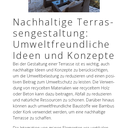
Nach­hal­tige Terras­
sen­ge­stal­tung:
Umwelt­freund­li­che
Ideen und Konzepte
Bei der Gestal­tung einer Terrasse ist es wich­tig, auch
nach­hal­tige Ideen und Konzepte zu berück­sich­ti­gen,
um die Umwelt­be­las­tung zu redu­zie­ren und einen posi­
ti­ven Beitrag zum Umwelt­schutz zu leis­ten. Die Verwen­
dung von recy­cel­ten Mate­ria­lien wie recy­cel­tem Holz
oder Beton kann dazu beitra­gen, Abfall zu redu­zie­ren
und natür­li­che Ressour­cen zu scho­nen. Darüber hinaus
können auch umwelt­freund­li­che Baustoffe wie Bambus
oder Kork verwen­det werden, um eine nach­hal­tige
Terrasse zu schaffen.
Die Inte­gra­tion von grünen Elemen­ten wie verti­ka­len