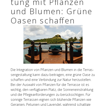
tung mit Pflan­zen
und Blumen: Grüne
Oasen schaffen
Die Inte­gra­tion von Pflan­zen und Blumen in die Terras­
sen­ge­stal­tung kann dazu beitra­gen, eine grüne Oase zu
schaf­fen und eine Verbin­dung zur Natur herzu­stel­len.
Bei der Auswahl von Pflan­zen für die Terrasse ist es
wich­tig, den verfüg­ba­ren Platz, die Sonnen­ein­strah­lung
und die Pfle­ge­an­for­de­run­gen zu berück­sich­ti­gen. Für
sonnige Terras­sen eignen sich blühende Pflan­zen wie
Gera­nien, Petu­nien und Laven­del, während schat­tige