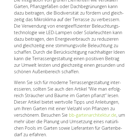
Gärten, Pflanz­ge­fä­ßen oder Dach­be­grü­nun­gen kann
dazu beitra­gen, die Biodi­ver­si­tät zu fördern und gleich­
zei­tig das Mikro­klima auf der Terrasse zu verbes­sern.
Die Verwen­dung von ener­gie­ef­fi­zi­en­ter Beleuch­tungs­
tech­no­lo­gie wie LED-Lampen oder Solar­leuch­ten kann
dazu beitra­gen, den Ener­gie­ver­brauch zu redu­zie­ren
und gleich­zei­tig eine stim­mungs­volle Beleuch­tung zu
schaf­fen. Durch die Berück­sich­ti­gung nach­hal­ti­ger Ideen
kann die Terras­sen­ge­stal­tung einen posi­ti­ven Beitrag
zur Umwelt leis­ten und gleich­zei­tig einen gesun­den und
schö­nen Außen­be­reich schaffen.
Wenn Sie sich für moderne Terras­sen­ge­stal­tung inter­
es­sie­ren, soll­ten Sie auch den Arti­kel “Wie man erfolg­
reich Sträu­cher und Bäume im Garten pflanzt” lesen.
Dieser Arti­kel bietet wert­volle Tipps und Anlei­tun­gen,
um Ihren Garten mit einer Viel­zahl von Pflan­zen zu
verschö­nern. Besu­chen Sie
bb-gartenarchitektur.de
, um
mehr über die Planung und Umset­zung eines natür­li­
chen Pools im Garten sowie Liefe­ran­ten für Garten­be­
darf zu erfahren.