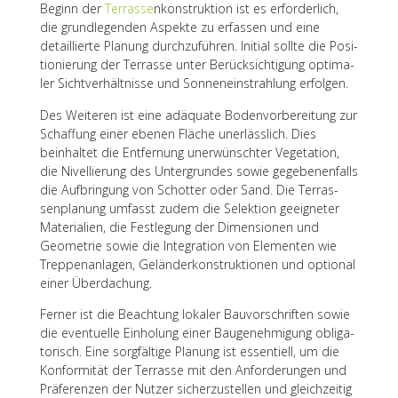
Beginn der
Terrasse
nkon­struk­tion ist es erfor­der­lich,
die grund­le­gen­den Aspekte zu erfas­sen und eine
detail­lierte Planung durch­zu­füh­ren. Initial sollte die Posi­
tio­nie­rung der Terrasse unter Berück­sich­ti­gung opti­ma­
ler Sicht­ver­hält­nisse und Sonnen­ein­strah­lung erfolgen.
Des Weite­ren ist eine adäquate Boden­vor­be­rei­tung zur
Schaf­fung einer ebenen Fläche uner­läss­lich. Dies
beinhal­tet die Entfer­nung uner­wünsch­ter Vege­ta­tion,
die Nivel­lie­rung des Unter­grun­des sowie gege­be­nen­falls
die Aufbrin­gung von Schot­ter oder Sand. Die Terras­
sen­pla­nung umfasst zudem die Selek­tion geeig­ne­ter
Mate­ria­lien, die Fest­le­gung der Dimen­sio­nen und
Geome­trie sowie die Inte­gra­tion von Elemen­ten wie
Trep­pen­an­la­gen, Gelän­der­kon­struk­tio­nen und optio­nal
einer Überdachung.
Ferner ist die Beach­tung loka­ler Bauvor­schrif­ten sowie
die even­tu­elle Einho­lung einer Bauge­neh­mi­gung obli­ga­
to­risch. Eine sorg­fäl­tige Planung ist essen­ti­ell, um die
Konfor­mi­tät der Terrasse mit den Anfor­de­run­gen und
Präfe­ren­zen der Nutzer sicher­zu­stel­len und gleich­zei­tig