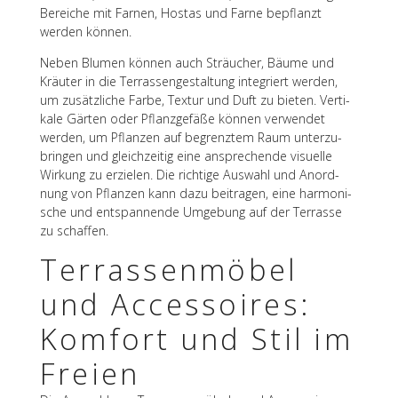
Berei­che mit Farnen, Hostas und Farne bepflanzt
werden können.
Neben Blumen können auch Sträu­cher, Bäume und
Kräu­ter in die Terras­sen­ge­stal­tung inte­griert werden,
um zusätz­li­che Farbe, Textur und Duft zu bieten. Verti­
kale Gärten oder Pflanz­ge­fäße können verwen­det
werden, um Pflan­zen auf begrenz­tem Raum unter­zu­
brin­gen und gleich­zei­tig eine anspre­chende visu­elle
Wirkung zu erzie­len. Die rich­tige Auswahl und Anord­
nung von Pflan­zen kann dazu beitra­gen, eine harmo­ni­
sche und entspan­nende Umge­bung auf der Terrasse
zu schaffen.
Terras­sen­mö­bel
und Acces­soires:
Komfort und Stil im
Freien