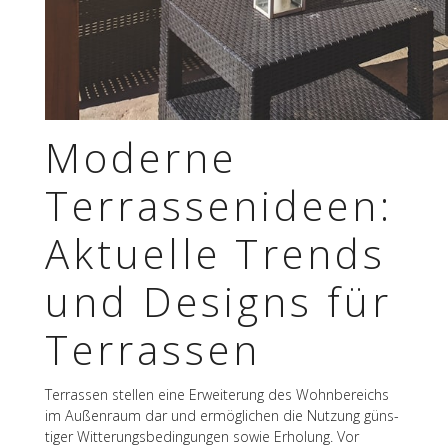
Moderne
Terras­sen­ideen:
Aktu­elle Trends
und Designs für
Terrassen
Terras­sen stel­len eine Erwei­te­rung des Wohn­be­reichs
im Außen­raum dar und ermög­li­chen die Nutzung güns­
ti­ger Witte­rungs­be­din­gun­gen sowie Erho­lung. Vor