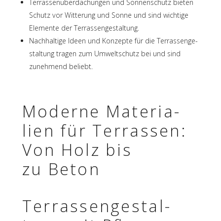
Terras­sen­über­da­chun­gen und Sonnen­schutz bieten
Schutz vor Witte­rung und Sonne und sind wich­tige
Elemente der Terrassengestaltung.
Nach­hal­tige Ideen und Konzepte für die Terras­sen­ge­
stal­tung tragen zum Umwelt­schutz bei und sind
zuneh­mend beliebt.
Moderne Mate­ria­
lien für Terras­sen:
Von Holz bis
zu Beton
Terras­sen­ge­stal­