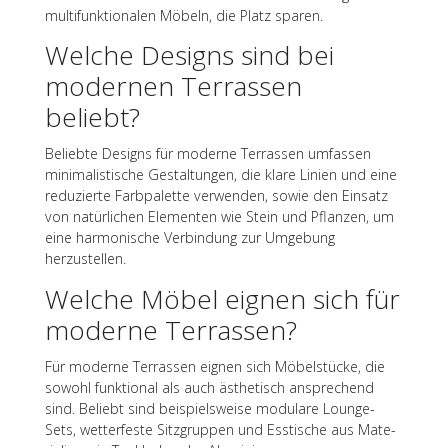
multi­funk­tio­na­len Möbeln, die Platz sparen.
Welche Designs sind bei
moder­nen Terras­sen
beliebt?
Beliebte Designs für moderne Terras­sen umfas­sen
mini­ma­lis­ti­sche Gestal­tun­gen, die klare Linien und eine
redu­zierte Farb­pa­lette verwen­den, sowie den Einsatz
von natür­li­chen Elemen­ten wie Stein und Pflan­zen, um
eine harmo­ni­sche Verbin­dung zur Umge­bung
herzustellen.
Welche Möbel eignen sich für
moderne Terrassen?
Für moderne Terras­sen eignen sich Möbel­stü­cke, die
sowohl funk­tio­nal als auch ästhe­tisch anspre­chend
sind. Beliebt sind beispiels­weise modu­lare Lounge-
Sets, wetter­feste Sitz­grup­pen und Essti­sche aus Mate­