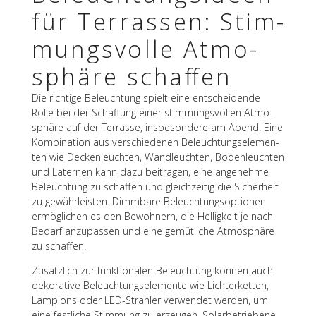
für Terras­sen: Stim­
mungs­volle Atmo­
sphäre schaffen
Die rich­tige Beleuch­tung spielt eine entschei­dende
Rolle bei der Schaf­fung einer stim­mungs­vol­len Atmo­
sphäre auf der Terrasse, insbe­son­dere am Abend. Eine
Kombi­na­tion aus verschie­de­nen Beleuch­tungs­ele­men­
ten wie Decken­leuch­ten, Wand­leuch­ten, Boden­leuch­ten
und Later­nen kann dazu beitra­gen, eine ange­nehme
Beleuch­tung zu schaf­fen und gleich­zei­tig die Sicher­heit
zu gewähr­leis­ten. Dimm­bare Beleuch­tungs­op­tio­nen
ermög­li­chen es den Bewoh­nern, die Hellig­keit je nach
Bedarf anzu­pas­sen und eine gemüt­li­che Atmo­sphäre
zu schaffen.
Zusätz­lich zur funk­tio­na­len Beleuch­tung können auch
deko­ra­tive Beleuch­tungs­ele­mente wie Lich­ter­ket­ten,
Lampi­ons oder LED-Strah­ler verwen­det werden, um
eine fest­li­che Stim­mung zu erzeu­gen. Solar­be­trie­bene