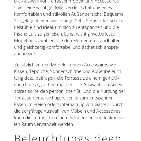
Die Auswahl von Terras­sen­mö­beln und Acces­soires
spielt eine wich­tige Rolle bei der Schaf­fung eines
komfor­ta­blen und stil­vol­len Außen­be­reichs. Bequeme
Sitz­ge­le­gen­hei­ten wie Lounge-Sets, Sofas oder Schau­
kel­stühle sind ideal, um sich zu entspan­nen und die
frische Luft zu genie­ßen. Es ist wich­tig, wetter­feste
Möbel auszu­wäh­len, die den Elemen­ten stand­hal­ten
und gleich­zei­tig komfor­ta­bel und ästhe­tisch anspre­
chend sind.
Zusätz­lich zu den Möbeln können Acces­soires wie
Kissen, Teppi­che, Sonnen­schirme und Außen­be­leuch­
tung dazu beitra­gen, die Terrasse zu einem gemüt­li­
chen Rück­zugs­ort zu machen. Die Auswahl von Acces­
soires sollte den persön­li­chen Stil und die Nutzung der
Terrasse berück­sich­ti­gen, sei es zum Entspan­nen,
Essen im Freien oder Unter­hal­tung von Gästen. Durch
die sorg­fäl­tige Auswahl von Möbeln und Acces­soires
kann die Terrasse in einen einla­den­den und funk­tio­na­
len Raum verwan­delt werden.
Beleuch­tungs­ideen