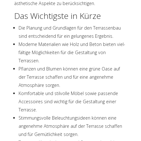
ästhe­ti­sche Aspekte zu berücksichtigen.
Das Wich­tigste in Kürze
Die Planung und Grund­la­gen für den Terras­sen­bau
sind entschei­dend für ein gelun­ge­nes Ergebnis.
Moderne Mate­ria­lien wie Holz und Beton bieten viel­
fäl­tige Möglich­kei­ten für die Gestal­tung von
Terrassen.
Pflan­zen und Blumen können eine grüne Oase auf
der Terrasse schaf­fen und für eine ange­nehme
Atmo­sphäre sorgen.
Komfor­ta­ble und stil­volle Möbel sowie passende
Acces­soires sind wich­tig für die Gestal­tung einer
Terrasse.
Stim­mungs­volle Beleuch­tungs­ideen können eine
ange­nehme Atmo­sphäre auf der Terrasse schaf­fen
und für Gemüt­lich­keit sorgen.