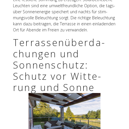
Leuch­ten sind eine umwelt­freund­li­che Option, die tags­
über Sonnen­en­er­gie spei­chert und nachts für stim­
mungs­volle Beleuch­tung sorgt. Die rich­tige Beleuch­tung
kann dazu beitra­gen, die Terrasse in einen einla­den­den
Ort für Abende im Freien zu verwandeln.
Terras­sen­über­da­
chun­gen und
Sonnen­schutz:
Schutz vor Witte­
rung und Sonne