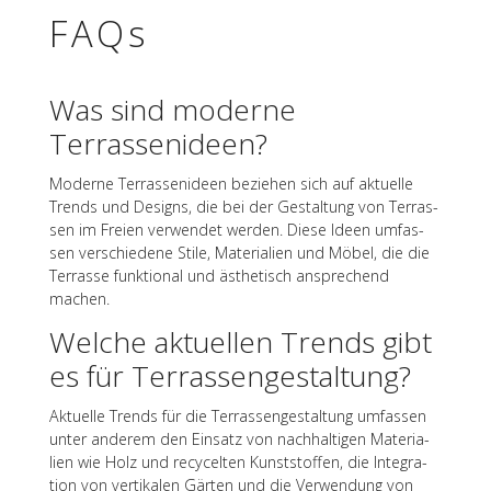
FAQs
Was sind moderne
Terrassenideen?
Moderne Terras­sen­ideen bezie­hen sich auf aktu­elle
Trends und Designs, die bei der Gestal­tung von Terras­
sen im Freien verwen­det werden. Diese Ideen umfas­
sen verschie­dene Stile, Mate­ria­lien und Möbel, die die
Terrasse funk­tio­nal und ästhe­tisch anspre­chend
machen.
Welche aktu­el­len Trends gibt
es für Terrassengestaltung?
Aktu­elle Trends für die Terras­sen­ge­stal­tung umfas­sen
unter ande­rem den Einsatz von nach­hal­ti­gen Mate­ria­
lien wie Holz und recy­cel­ten Kunst­stof­fen, die Inte­gra­
tion von verti­ka­len Gärten und die Verwen­dung von