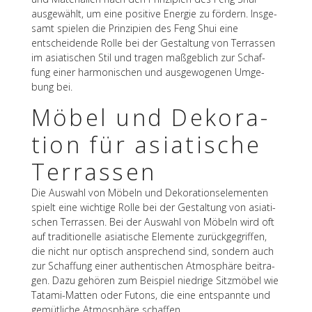
ausge­wählt, um eine posi­tive Ener­gie zu fördern. Insge­
samt spie­len die Prin­zi­pien des Feng Shui eine
entschei­dende Rolle bei der Gestal­tung von Terras­sen
im asia­ti­schen Stil und tragen maßgeb­lich zur Schaf­
fung einer harmo­ni­schen und ausge­wo­ge­nen Umge­
bung bei.
Möbel und Deko­ra­
tion für asia­ti­sche
Terrassen
Die Auswahl von Möbeln und Deko­ra­ti­ons­ele­men­ten
spielt eine wich­tige Rolle bei der Gestal­tung von asia­ti­
schen Terras­sen. Bei der Auswahl von Möbeln wird oft
auf tradi­tio­nelle asia­ti­sche Elemente zurück­ge­grif­fen,
die nicht nur optisch anspre­chend sind, sondern auch
zur Schaf­fung einer authen­ti­schen Atmo­sphäre beitra­
gen. Dazu gehö­ren zum Beispiel nied­rige Sitz­mö­bel wie
Tatami-Matten oder Futons, die eine entspannte und
gemüt­li­che Atmo­sphäre schaffen.