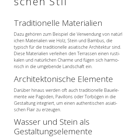
schen Stil
Tradi­tio­nelle Materialien
Dazu gehö­ren zum Beispiel die Verwen­dung von natür­l
i­chen Mate­ria­lien wie Holz, Stein und Bambus, die
typisch für die tradi­tio­nelle asia­ti­sche Archi­tek­tur sind.
Diese Mate­ria­lien verlei­hen den Terras­sen einen rusti­
ka­len und natür­li­chen Charme und fügen sich harmo­
nisch in die umge­bende Land­schaft ein.
Archi­tek­to­ni­sche Elemente
Darüber hinaus werden oft auch tradi­tio­nelle Bauele­
mente wie Pago­den, Pavil­lons oder Torbö­gen in die
Gestal­tung inte­griert, um einen authen­ti­schen asia­ti­
schen Flair zu erzeugen.
Wasser und Stein als
Gestaltungselemente