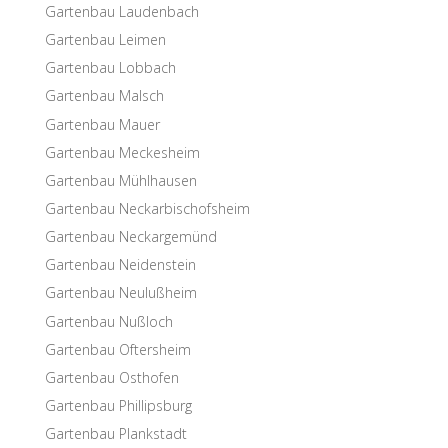
Garten­bau Laudenbach
Garten­bau Leimen
Garten­bau Lobbach
Garten­bau Malsch
Garten­bau Mauer
Garten­bau Meckesheim
Garten­bau Mühlhausen
Garten­bau Neckarbischofsheim
Garten­bau Neckargemünd
Garten­bau Neidenstein
Garten­bau Neulußheim
Garten­bau Nußloch
Garten­bau Oftersheim
Garten­bau Osthofen
Garten­bau Phillipsburg
Garten­bau Plankstadt