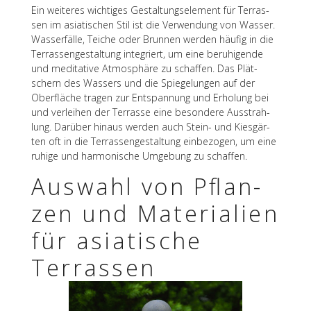
Ein weite­res wich­ti­ges Gestal­tungs­ele­ment für Terras­
sen im asia­ti­schen Stil ist die Verwen­dung von Wasser.
Wasser­fälle, Teiche oder Brun­nen werden häufig in die
Terras­sen­ge­stal­tung inte­griert, um eine beru­hi­gende
und medi­ta­tive Atmo­sphäre zu schaf­fen. Das Plät­
schern des Wassers und die Spie­ge­lun­gen auf der
Ober­flä­che tragen zur Entspan­nung und Erho­lung bei
und verlei­hen der Terrasse eine beson­dere Ausstrah­
lung. Darüber hinaus werden auch Stein- und Kies­gär­
ten oft in die Terras­sen­ge­stal­tung einbe­zo­gen, um eine
ruhige und harmo­ni­sche Umge­bung zu schaffen.
Auswahl von Pflan­
zen und Mate­ria­lien
für asia­ti­sche
Terrassen