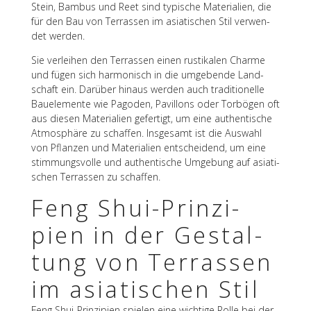
Stein, Bambus und Reet sind typi­sche Mate­ria­lien, die
für den Bau von Terras­sen im asia­ti­schen Stil verwen­
det werden.
Sie verlei­hen den Terras­sen einen rusti­ka­len Charme
und fügen sich harmo­nisch in die umge­bende Land­
schaft ein. Darüber hinaus werden auch tradi­tio­nelle
Bauele­mente wie Pago­den, Pavil­lons oder Torbö­gen oft
aus diesen Mate­ria­lien gefer­tigt, um eine authen­ti­sche
Atmo­sphäre zu schaf­fen. Insge­samt ist die Auswahl
von Pflan­zen und Mate­ria­lien entschei­dend, um eine
stim­mungs­volle und authen­ti­sche Umge­bung auf asia­ti­
schen Terras­sen zu schaffen.
Feng Shui-Prin­zi­
pien in der Gestal­
tung von Terras­sen
im asia­ti­schen Stil
Feng Shui-Prin­zi­pien spie­len eine wich­tige Rolle bei der