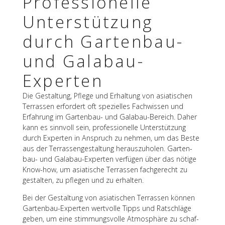
Profes­sio­nelle
Unter­stüt­zung
durch Garten­bau-
und Galabau-
Experten
Die Gestal­tung, Pflege und Erhal­tung von asia­ti­schen
Terras­sen erfor­dert oft spezi­el­les Fach­wis­sen und
Erfah­rung im Garten­bau- und Gala­bau-Bereich. Daher
kann es sinn­voll sein, profes­sio­nelle Unter­stüt­zung
durch Exper­ten in Anspruch zu nehmen, um das Beste
aus der Terras­sen­ge­stal­tung heraus­zu­ho­len. Garten­
bau- und Gala­bau-Exper­ten verfü­gen über das nötige
Know-how, um asia­ti­sche Terras­sen fach­ge­recht zu
gestal­ten, zu pfle­gen und zu erhalten.
Bei der Gestal­tung von asia­ti­schen Terras­sen können
Garten­bau-Exper­ten wert­volle Tipps und Ratschläge
geben, um eine stim­mungs­volle Atmo­sphäre zu schaf­