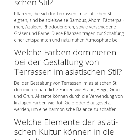
schen Stil?
Pflan­zen, die sich für Terras­sen im asia­ti­schen Stil
eignen, sind beispiels­weise Bambus, Ahorn, Fächer­pal­
men, Azaleen, Rhodo­den­dren, sowie verschie­dene
Gräser und Farne. Diese Pflan­zen tragen zur Schaf­fung
einer entspann­ten und natur­na­hen Atmo­sphäre bei.
Welche Farben domi­nie­ren
bei der Gestal­tung von
Terras­sen im asia­ti­schen Stil?
Bei der Gestal­tung von Terras­sen im asia­ti­schen Stil
domi­nie­ren natür­li­che Farben wie Braun, Beige, Grau
und Grün. Akzente können durch die Verwen­dung von
kräf­ti­gen Farben wie Rot, Gelb oder Blau gesetzt
werden, um eine harmo­ni­sche Balance zu schaffen.
Welche Elemente der asia­ti­
schen Kultur können in die