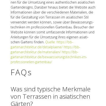
nen für die Umset­zung eines authen­ti­schen asia­ti­schen
Garten­de­signs. Darüber hinaus bietet die Website auch
Infor­ma­tio­nen über die verschie­de­nen Mate­ria­lien, die
für die Gestal­tung von Terras­sen im asia­ti­schen Stil
verwen­det werden können, sowie über Bewäs­se­rungs­
tech­ni­ken im profes­sio­nel­len Garten­bau. Besu­cher der
Website können somit umfas­sende Infor­ma­tio­nen und
Anlei­tun­gen für die Umset­zung ihres eige­nen asia­ti­
schen Gartens finden.
Quelle: https://bb-
gartenarchitektur.de/detailplaene/
https://bb-
gartenarchitektur.de/materialien/
https://bb-
gartenarchitektur.de/bewaesserungstechniken-im-
professionellen-gartenbau/
FAQs
Was sind typi­sche Merk­male
von Terras­sen in asia­ti­schen
Gärten?