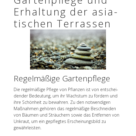
Erhal­tung der asia­
ti­schen Terrassen
Regel­mä­ßige
Gartenpflege
Die regel­mä­ßige Pflege von Pflan­zen ist von entschei­
den­der Bedeu­tung, um ihr Wachs­tum zu fördern und
ihre Schön­heit zu bewah­ren. Zu den notwen­di­gen
Maßnah­men gehö­ren das regel­mä­ßige Beschnei­den
von Bäumen und Sträu­chern sowie das Entfer­nen von
Unkraut, um ein gepfleg­tes Erschei­nungs­bild zu
gewährleisten.