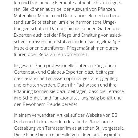
fen und tradi­tio­nelle Elemente authen­tisch zu inte­grie­
ren. Sie können auch bei der Auswahl von Pflan­zen,
Mate­ria­lien, Möbeln und Deko­ra­ti­ons­ele­men­ten bera­
tend zur Seite stehen, um eine harmo­ni­sche Umge­
bung zu schaf­fen. Darüber hinaus können Garten­bau-
Exper­ten auch bei der Pflege und Erhal­tung von asia­ti­
schen Terras­sen unter­stüt­zen, indem sie regel­mä­ßige
Inspek­tio­nen durch­füh­ren, Pfle­ge­maß­nah­men durch­
füh­ren oder Repa­ra­tu­ren vornehmen.
Insge­samt kann profes­sio­nelle Unter­stüt­zung durch
Garten­bau- und Gala­bau-Exper­ten dazu beitra­gen,
dass asia­ti­sche Terras­sen opti­mal gestal­tet, gepflegt
und erhal­ten werden. Durch ihr Fach­wis­sen und ihre
Erfah­rung können sie dazu beitra­gen, dass die Terrasse
ihre Schön­heit und Funk­tio­na­li­tät lang­fris­tig behält und
den Bewoh­nern Freude bereitet.
In einem verwand­ten Arti­kel auf der Website von BB
Garten­ar­chi­tek­tur werden detail­lierte Pläne für die
Gestal­tung von Terras­sen im asia­ti­schen Stil vorge­stellt.
Diese Pläne bieten eine Fülle von Ideen und Inspi­ra­tio­