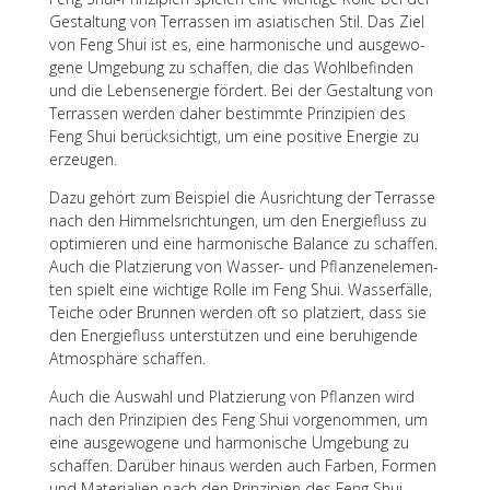
Gestal­tung von Terras­sen im asia­ti­schen Stil. Das Ziel
von Feng Shui ist es, eine harmo­ni­sche und ausge­wo­
gene Umge­bung zu schaf­fen, die das Wohl­be­fin­den
und die Lebens­en­er­gie fördert. Bei der Gestal­tung von
Terras­sen werden daher bestimmte Prin­zi­pien des
Feng Shui berück­sich­tigt, um eine posi­tive Ener­gie zu
erzeugen.
Dazu gehört zum Beispiel die Ausrich­tung der Terrasse
nach den Himmels­rich­tun­gen, um den Ener­gie­fluss zu
opti­mie­ren und eine harmo­ni­sche Balance zu schaf­fen.
Auch die Plat­zie­rung von Wasser- und Pflan­zen­ele­men­
ten spielt eine wich­tige Rolle im Feng Shui. Wasser­fälle,
Teiche oder Brun­nen werden oft so plat­ziert, dass sie
den Ener­gie­fluss unter­stüt­zen und eine beru­hi­gende
Atmo­sphäre schaffen.
Auch die Auswahl und Plat­zie­rung von Pflan­zen wird
nach den Prin­zi­pien des Feng Shui vorge­nom­men, um
eine ausge­wo­gene und harmo­ni­sche Umge­bung zu
schaf­fen. Darüber hinaus werden auch Farben, Formen
und Mate­ria­lien nach den Prin­zi­pien des Feng Shui