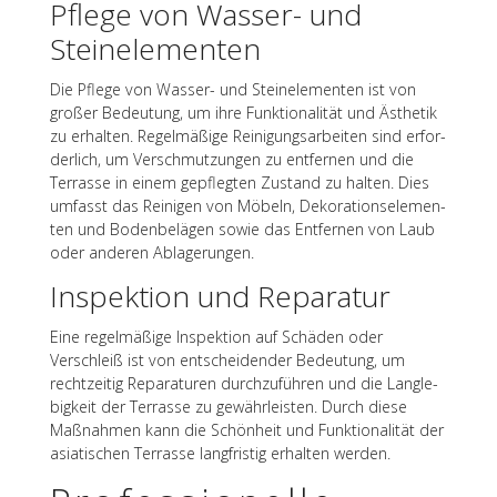
Pflege von Wasser- und
Steinelementen
Die Pflege von Wasser- und Stein­ele­men­ten ist von
großer Bedeu­tung, um ihre Funk­tio­na­li­tät und Ästhe­tik
zu erhal­ten. Regel­mä­ßige Reini­gungs­ar­bei­ten sind erfor­
der­lich, um Verschmut­zun­gen zu entfer­nen und die
Terrasse in einem gepfleg­ten Zustand zu halten. Dies
umfasst das Reini­gen von Möbeln, Deko­ra­ti­ons­ele­men­
ten und Boden­be­lä­gen sowie das Entfer­nen von Laub
oder ande­ren Ablagerungen.
Inspek­tion und Reparatur
Eine regel­mä­ßige Inspek­tion auf Schä­den oder
Verschleiß ist von entschei­den­der Bedeu­tung, um
recht­zei­tig Repa­ra­tu­ren durch­zu­füh­ren und die Lang­le­
big­keit der Terrasse zu gewähr­leis­ten. Durch diese
Maßnah­men kann die Schön­heit und Funk­tio­na­li­tät der
asia­ti­schen Terrasse lang­fris­tig erhal­ten werden.