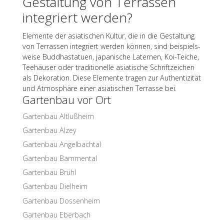
Gestal­tung von Terras­sen
inte­griert werden?
Elemente der asia­ti­schen Kultur, die in die Gestal­tung
von Terras­sen inte­griert werden können, sind beispiels­
weise Buddha­sta­tuen, japa­ni­sche Later­nen, Koi-Teiche,
Teehäu­ser oder tradi­tio­nelle asia­ti­sche Schrift­zei­chen
als Deko­ra­tion. Diese Elemente tragen zur Authen­ti­zi­tät
und Atmo­sphäre einer asia­ti­schen Terrasse bei.
Garten­bau vor Ort
Garten­bau Altlußheim
Garten­bau Alzey
Garten­bau Angelbachtal
Garten­bau Bammental
Garten­bau Brühl
Garten­bau Dielheim
Garten­bau Dossenheim
Garten­bau Eberbach