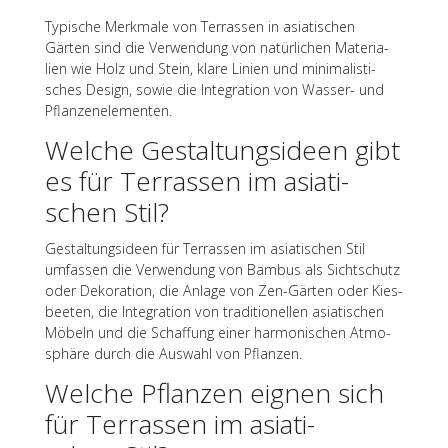
Typi­sche Merk­male von Terras­sen in asia­ti­schen
Gärten sind die Verwen­dung von natür­li­chen Mate­ria­
lien wie Holz und Stein, klare Linien und mini­ma­lis­ti­
sches Design, sowie die Inte­gra­tion von Wasser- und
Pflanzenelementen.
Welche Gestal­tungs­ideen gibt
es für Terras­sen im asia­ti­
schen Stil?
Gestal­tungs­ideen für Terras­sen im asia­ti­schen Stil
umfas­sen die Verwen­dung von Bambus als Sicht­schutz
oder Deko­ra­tion, die Anlage von Zen-Gärten oder Kies­
bee­ten, die Inte­gra­tion von tradi­tio­nel­len asia­ti­schen
Möbeln und die Schaf­fung einer harmo­ni­schen Atmo­
sphäre durch die Auswahl von Pflanzen.
Welche Pflan­zen eignen sich
für Terras­sen im asia­ti­