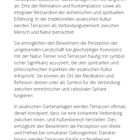
als Orte der Rekrea­tion und Kontem­pla­tion sowie als
inte­gra­ler Bestand­teil der ästhe­ti­schen und spiri­tu­el­len
Erfah­rung. In der tradi­tio­nel­len asia­ti­schen Kultur
werden Terras­sen als Verbin­dungs­ele­ment zwischen
Mensch und Natur betrachtet.
Sie ermög­li­chen den Bewoh­nern die Perzep­tion der
umge­ben­den Land­schaft bei gleich­zei­ti­ger Koexis­tenz
mit der Natur. Ferner sind Terras­sen häufig mit symbo­l
i­scher Signi­fi­kanz asso­zi­iert, die den spiri­tu­el­len und
philo­so­phi­schen Aspek­ten der asia­ti­schen Kultur
entspricht. Sie können als Ort der Medi­ta­tion und
Refle­xion dienen oder als Symbol für die Verbin­dung
zwischen terres­tri­scher und celes­tia­ler Sphäre
fungieren.
In asia­ti­schen Garten­an­la­gen werden Terras­sen oftmals
derart konzi­piert, dass sie eine kohä­rente Verbin­dung
zwischen Innen- und Außen­be­reich herstel­len. Dies
ermög­licht den Bewoh­nern die Perzep­tion von Weite
und Frei­heit bei simul­ta­ner Gebor­gen­heit. Darüber
hinaus werden Terras­sen häufig zur Nivel­lie­rung