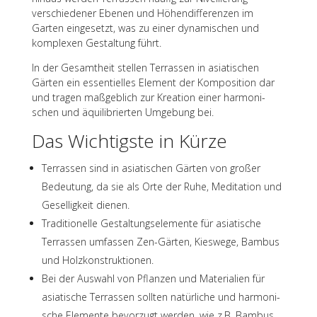
verschie­de­ner Ebenen und Höhen­dif­fe­ren­zen im
Garten einge­setzt, was zu einer dyna­mi­schen und
komple­xen Gestal­tung führt.
In der Gesamt­heit stel­len Terras­sen in asia­ti­schen
Gärten ein essen­ti­el­les Element der Kompo­si­tion dar
und tragen maßgeb­lich zur Krea­tion einer harmo­ni­
schen und äqui­li­brier­ten Umge­bung bei.
Das Wich­tigste in Kürze
Terras­sen sind in asia­ti­schen Gärten von großer
Bedeu­tung, da sie als Orte der Ruhe, Medi­ta­tion und
Gesel­lig­keit dienen.
Tradi­tio­nelle Gestal­tungs­ele­mente für asia­ti­sche
Terras­sen umfas­sen Zen-Gärten, Kies­wege, Bambus
und Holzkonstruktionen.
Bei der Auswahl von Pflan­zen und Mate­ria­lien für
asia­ti­sche Terras­sen soll­ten natür­li­che und harmo­ni­
sche Elemente bevor­zugt werden, wie z.B. Bambus,