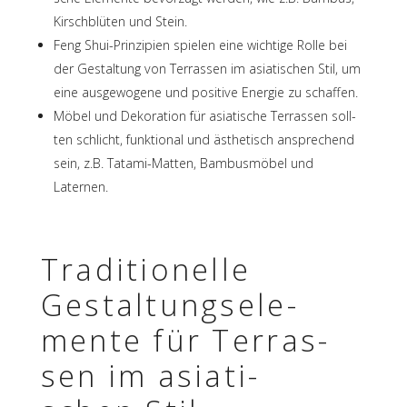
Kirsch­blü­ten und Stein.
Feng Shui-Prin­zi­pien spie­len eine wich­tige Rolle bei
der Gestal­tung von Terras­sen im asia­ti­schen Stil, um
eine ausge­wo­gene und posi­tive Ener­gie zu schaffen.
Möbel und Deko­ra­tion für asia­ti­sche Terras­sen soll­
ten schlicht, funk­tio­nal und ästhe­tisch anspre­chend
sein, z.B. Tatami-Matten, Bambus­mö­bel und
Laternen.
Tradi­tio­nelle
Gestal­tungs­ele­
mente für Terras­
sen im asia­ti­