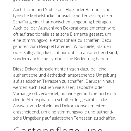
Auch Tische und Stühle aus Holz oder Bambus sind
typi­sche Möbel­stü­cke für asia­ti­sche Terras­sen, die zur
Schaf­fung einer harmo­ni­schen Umge­bung beitra­gen.
Auch bei der Auswahl von Deko­ra­ti­ons­ele­men­ten wird
oft auf tradi­tio­nelle asia­ti­sche Elemente gesetzt, um
eine stim­mungs­volle Atmo­sphäre zu schaf­fen. Dazu
gehö­ren zum Beispiel Later­nen, Wind­spiele, Statuen
oder Kalli­gra­fie, die nicht nur optisch anspre­chend sind,
sondern auch eine symbo­li­sche Bedeu­tung haben.
Diese Deko­ra­ti­ons­ele­mente tragen dazu bei, eine
authen­ti­sche und ästhe­tisch anspre­chende Umge­bung
auf asia­ti­schen Terras­sen zu schaf­fen. Darüber hinaus
werden auch Texti­lien wie Kissen, Teppi­che oder
Vorhänge oft verwen­det, um eine gemüt­li­che und einla­
dende Atmo­sphäre zu schaf­fen. Insge­samt ist die
Auswahl von Möbeln und Deko­ra­ti­ons­ele­men­ten
entschei­dend, um eine stim­mungs­volle und authen­ti­
sche Umge­bung auf asia­ti­schen Terras­sen zu schaffen.
Garten­pflege und