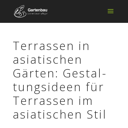
Terras­sen in
asia­ti­schen
Gärten: Gestal­
tungs­ideen für
Terras­sen im
asia­ti­schen Stil