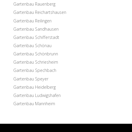
Garten­bau Rauenberg
Garten­bau Reichartshausen
Garten­bau Reilingen
Garten­bau Sandhausen
Garten­bau Schifferstadt
Garten­bau Schönau
Garten­bau Schönbrunn
Garten­bau Schriesheim
Garten­bau Spechbach
Garten­bau Speyer
Garten­bau Heidelberg
Garten­bau Ludwigshafen
Garten­bau Mannheim