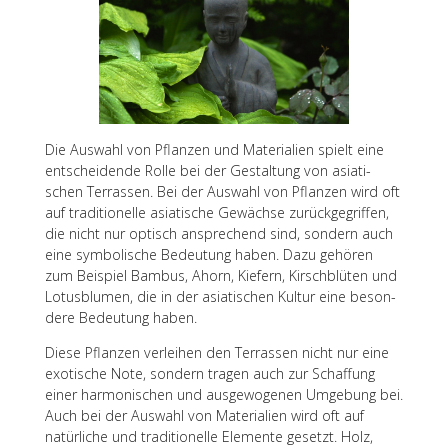
Die Auswahl von Pflan­zen und Mate­ria­lien spielt eine
entschei­dende Rolle bei der Gestal­tung von asia­ti­
schen Terras­sen. Bei der Auswahl von Pflan­zen wird oft
auf tradi­tio­nelle asia­ti­sche Gewächse zurück­ge­grif­fen,
die nicht nur optisch anspre­chend sind, sondern auch
eine symbo­li­sche Bedeu­tung haben. Dazu gehö­ren
zum Beispiel Bambus, Ahorn, Kiefern, Kirsch­blü­ten und
Lotus­blu­men, die in der asia­ti­schen Kultur eine beson­
dere Bedeu­tung haben.
Diese Pflan­zen verlei­hen den Terras­sen nicht nur eine
exoti­sche Note, sondern tragen auch zur Schaf­fung
einer harmo­ni­schen und ausge­wo­ge­nen Umge­bung bei.
Auch bei der Auswahl von Mate­ria­lien wird oft auf
natür­li­che und tradi­tio­nelle Elemente gesetzt. Holz,