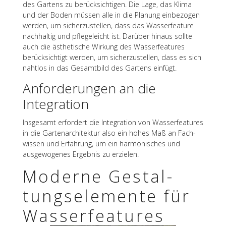
des Gartens zu berück­sich­ti­gen. Die Lage, das Klima
und der Boden müssen alle in die Planung einbe­zo­gen
werden, um sicher­zu­stel­len, dass das Wasser­fea­ture
nach­hal­tig und pfle­ge­leicht ist. Darüber hinaus sollte
auch die ästhe­ti­sche Wirkung des Wasser­fea­tures
berück­sich­tigt werden, um sicher­zu­stel­len, dass es sich
naht­los in das Gesamt­bild des Gartens einfügt.
Anfor­de­run­gen an die
Integration
Insge­samt erfor­dert die Inte­gra­tion von Wasser­fea­tures
in die Garten­ar­chi­tek­tur also ein hohes Maß an Fach­
wis­sen und Erfah­rung, um ein harmo­ni­sches und
ausge­wo­ge­nes Ergeb­nis zu erzielen.
Moderne Gestal­
tungs­ele­mente für
Wasserfeatures