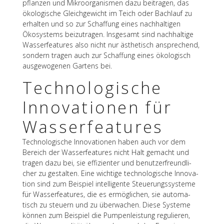
pflan­zen und Mikro­or­ga­nis­men dazu beitra­gen, das
ökolo­gi­sche Gleich­ge­wicht im Teich oder Bach­lauf zu
erhal­ten und so zur Schaf­fung eines nach­hal­ti­gen
Ökosys­tems beizu­tra­gen. Insge­samt sind nach­hal­tige
Wasser­fea­tures also nicht nur ästhe­tisch anspre­chend,
sondern tragen auch zur Schaf­fung eines ökolo­gisch
ausge­wo­ge­nen Gartens bei.
Tech­no­lo­gi­sche
Inno­va­tio­nen für
Wasserfeatures
Tech­no­lo­gi­sche Inno­va­tio­nen haben auch vor dem
Bereich der Wasser­fea­tures nicht Halt gemacht und
tragen dazu bei, sie effi­zi­en­ter und benut­zer­freund­li­
cher zu gestal­ten. Eine wich­tige tech­no­lo­gi­sche Inno­va­
tion sind zum Beispiel intel­li­gente Steue­rungs­sys­teme
für Wasser­fea­tures, die es ermög­li­chen, sie auto­ma­
tisch zu steu­ern und zu über­wa­chen. Diese Systeme
können zum Beispiel die Pumpen­leis­tung regu­lie­ren,