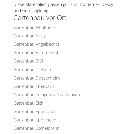
Diese Mate­ria­lien passen gut zum moder­nen Design
und sind langlebig.
Garten­bau vor Ort
Garten­bau Altlußheim
Garten­bau Alzey
Garten­bau Angelbachtal
Garten­bau Bammental
Garten­bau Brühl
Garten­bau Dielheim
Garten­bau Dossenheim
Garten­bau Eberbach
Garten­bau Edingen-Neckarhausen
Garten­bau Eich
Garten­bau Epfenbach
Garten­bau Eppelheim
Garten­bau Eschelbronn