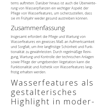
tems auftre­ten. Darüber hinaus ist auch die Über­win­te­
rung von Wasser­pflan­zen ein wich­ti­ger Aspekt der
Pflege von Wasser­fea­tures, um sicher­zu­stel­len, dass
sie im Früh­jahr wieder gesund austrei­ben können.
Zusam­men­fas­sung
Insge­samt erfor­dert die Pflege und Wartung von
Wasser­fea­tures ein gewis­ses Maß an Aufmerk­sam­keit
und Sorg­falt, um ihre lang­fris­tige Schön­heit und Funk­
tio­na­li­tät zu gewähr­leis­ten. Durch regel­mä­ßige Reini­
gung, Wartung und Kontrolle der tech­ni­schen Anla­gen
sowie Pflege der umge­ben­den Vege­ta­tion kann die
Funk­tio­na­li­tät und Ästhe­tik von Wasser­fea­tures lang­
fris­tig erhal­ten werden.
Wasser­fea­tures als
gestal­te­ri­sches
High­light in moder­