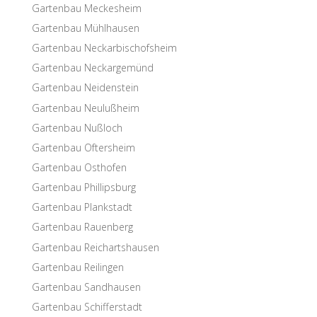
Garten­bau Meckesheim
Garten­bau Mühlhausen
Garten­bau Neckarbischofsheim
Garten­bau Neckargemünd
Garten­bau Neidenstein
Garten­bau Neulußheim
Garten­bau Nußloch
Garten­bau Oftersheim
Garten­bau Osthofen
Garten­bau Phillipsburg
Garten­bau Plankstadt
Garten­bau Rauenberg
Garten­bau Reichartshausen
Garten­bau Reilingen
Garten­bau Sandhausen
Garten­bau Schifferstadt