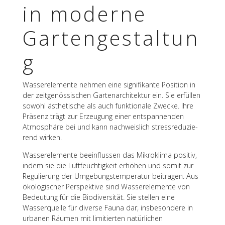
in moderne
Gartengestaltun
g
Wasser­ele­mente nehmen eine signi­fi­kante Posi­tion in
der zeit­ge­nös­si­schen Garten­ar­chi­tek­tur ein. Sie erfül­len
sowohl ästhe­ti­sche als auch funk­tio­nale Zwecke. Ihre
Präsenz trägt zur Erzeu­gung einer entspan­nen­den
Atmo­sphäre bei und kann nach­weis­lich stress­re­du­zie­
rend wirken.
Wasser­ele­mente beein­flus­sen das Mikro­klima posi­tiv,
indem sie die Luft­feuch­tig­keit erhö­hen und somit zur
Regu­lie­rung der Umge­bungs­tem­pe­ra­tur beitra­gen. Aus
ökolo­gi­scher Perspek­tive sind Wasser­ele­mente von
Bedeu­tung für die Biodi­ver­si­tät. Sie stel­len eine
Wasser­quelle für diverse Fauna dar, insbe­son­dere in
urba­nen Räumen mit limi­tier­ten natür­li­chen