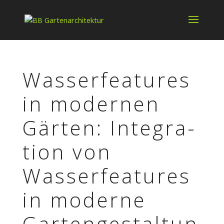
Wasser­fea­tures
in moder­nen
Gärten: Inte­gra­
tion von
Wasser­fea­tures
in moderne
Gartengestaltun