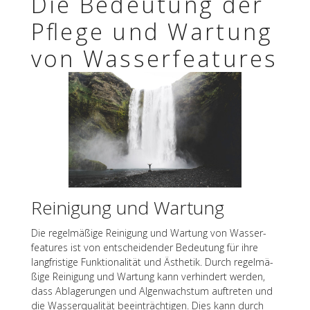
Die Bedeu­tung der
Pflege und Wartung
von Wasserfeatures
Reini­gung und Wartung
Die regel­mä­ßige Reini­gung und Wartung von Wasser­
fea­tures ist von entschei­den­der Bedeu­tung für ihre
lang­fris­tige Funk­tio­na­li­tät und Ästhe­tik. Durch regel­mä­
ßige Reini­gung und Wartung kann verhin­dert werden,
dass Abla­ge­run­gen und Algen­wachs­tum auftre­ten und
die Wasser­qua­li­tät beein­träch­ti­gen. Dies kann durch