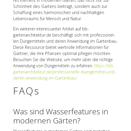
res Element in moder­nen Gärten, das nicht nur zur
Schön­heit des Gartens beiträgt, sondern auch zur
Schaf­fung eines harmo­ni­schen und nach­hal­ti­gen
Lebens­raums für Mensch und Natur.
Ein weite­rer inter­es­san­ter Arti­kel auf bb-
gartenarchitektur.de beschäf­tigt sich mit profes­sio­nel­
len Dünge­mit­teln und deren Anwen­dung im Garten­bau.
Diese Ressource bietet wert­volle Infor­ma­tio­nen für
Gärt­ner, die ihre Pflan­zen opti­mal pfle­gen möch­ten.
Besu­chen Sie die Website, um mehr über die rich­tige
Anwen­dung von Dünge­mit­teln zu erfah­ren.
https://bb-
gartenarchitektur.de/professionelle-duengemittel-und-
deren-anwendung-im-
Garten­bau
/
FAQs
Was sind Wasser­fea­tures in
moder­nen Gärten?