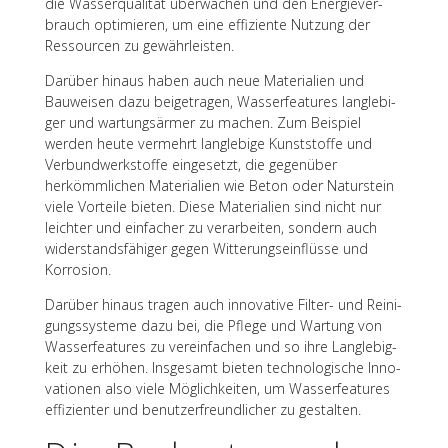
die Wasser­qua­li­tät über­wa­chen und den Ener­gie­ver­
brauch opti­mie­ren, um eine effi­zi­ente Nutzung der
Ressour­cen zu gewährleisten.
Darüber hinaus haben auch neue Mate­ria­lien und
Bauwei­sen dazu beigetra­gen, Wasser­fea­tures lang­le­bi­
ger und wartungs­är­mer zu machen. Zum Beispiel
werden heute vermehrt lang­le­bige Kunst­stoffe und
Verbund­werk­stoffe einge­setzt, die gegen­über
herkömm­li­chen Mate­ria­lien wie Beton oder Natur­stein
viele Vorteile bieten. Diese Mate­ria­lien sind nicht nur
leich­ter und einfa­cher zu verar­bei­ten, sondern auch
wider­stands­fä­hi­ger gegen Witte­rungs­ein­flüsse und
Korrosion.
Darüber hinaus tragen auch inno­va­tive Filter- und Reini­
gungs­sys­teme dazu bei, die Pflege und Wartung von
Wasser­fea­tures zu verein­fa­chen und so ihre Lang­le­big­
keit zu erhö­hen. Insge­samt bieten tech­no­lo­gi­sche Inno­
va­tio­nen also viele Möglich­kei­ten, um Wasser­fea­tures
effi­zi­en­ter und benut­zer­freund­li­cher zu gestalten.