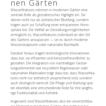
nen Gärten
Wasser­fea­tures nehmen in moder­nen Gärten eine
zentrale Rolle als gestal­te­ri­sches High­light ein. Sie
dienen nicht nur als ästhe­ti­scher Blick­fang, sondern
tragen auch zur Schaf­fung einer entspann­ten Atmo­
sphäre bei. Die Viel­falt an Gestal­tungs­mög­lich­kei­ten
ermög­licht es, Wasser­fea­tures indi­vi­du­ell an den Stil
des Gartens anzu­pas­sen — sei es durch moderne
Wasser­skulp­tu­ren oder natur­nahe Bachläufe.
Darüber hinaus tragen tech­no­lo­gi­sche Inno­va­tio­nen
dazu bei, sie effi­zi­en­ter und benut­zer­freund­li­cher zu
gestal­ten. Die Inte­gra­tion von nach­hal­ti­gen Gestal­
tungs­ele­men­ten wie recy­cel­tem Regen­was­ser oder
natur­na­hen Mate­ria­lien trägt dazu bei, dass Wasser­fea­
tures nicht nur ästhe­tisch anspre­chend sind, sondern
auch ökolo­gisch wert­voll. Die Pflege und Wartung spie­
len eben­falls eine entschei­dende Rolle für ihre lang­fris­
tige Funk­tio­na­li­tät und Ästhetik.
Insge­samt sind Wasser­fea­tures also ein unver­zicht­ba­