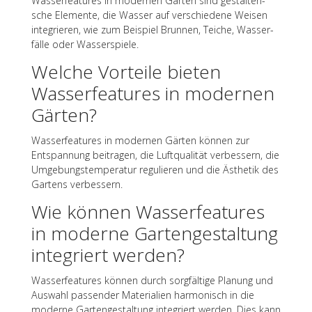
Wasser­fea­tures in moder­nen Gärten sind gestal­te­ri­
sche Elemente, die Wasser auf verschie­dene Weisen
inte­grie­ren, wie zum Beispiel Brun­nen, Teiche, Wasser­
fälle oder Wasserspiele.
Welche Vorteile bieten
Wasser­fea­tures in moder­nen
Gärten?
Wasser­fea­tures in moder­nen Gärten können zur
Entspan­nung beitra­gen, die Luft­qua­li­tät verbes­sern, die
Umge­bungs­tem­pe­ra­tur regu­lie­ren und die Ästhe­tik des
Gartens verbessern.
Wie können Wasser­fea­tures
in moderne Garten­ge­stal­tung
inte­griert werden?
Wasser­fea­tures können durch sorg­fäl­tige Planung und
Auswahl passen­der Mate­ria­lien harmo­nisch in die
moderne Garten­ge­stal­tung inte­griert werden. Dies kann