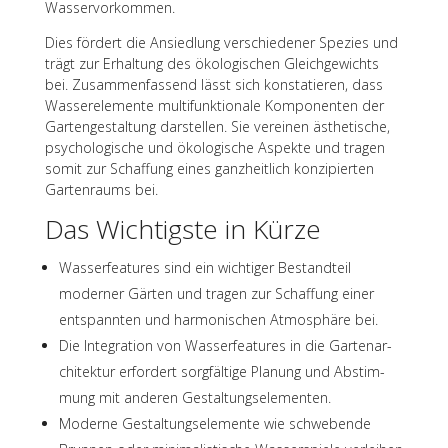
Wasservorkommen.
Dies fördert die Ansied­lung verschie­de­ner Spezies und
trägt zur Erhal­tung des ökolo­gi­schen Gleich­ge­wichts
bei. Zusam­men­fas­send lässt sich konsta­tie­ren, dass
Wasser­ele­mente multi­funk­tio­nale Kompo­nen­ten der
Garten­ge­stal­tung darstel­len. Sie verei­nen ästhe­ti­sche,
psycho­lo­gi­sche und ökolo­gi­sche Aspekte und tragen
somit zur Schaf­fung eines ganz­heit­lich konzi­pier­ten
Garten­raums bei.
Das Wich­tigste in Kürze
Wasser­fea­tures sind ein wich­ti­ger Bestand­teil
moder­ner Gärten und tragen zur Schaf­fung einer
entspann­ten und harmo­ni­schen Atmo­sphäre bei.
Die Inte­gra­tion von Wasser­fea­tures in die Garten­ar­
chi­tek­tur erfor­dert sorg­fäl­tige Planung und Abstim­
mung mit ande­ren Gestaltungselementen.
Moderne Gestal­tungs­ele­mente wie schwe­bende