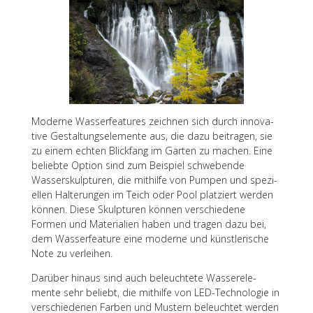
Moderne Wasser­fea­tures zeich­nen sich durch inno­va­
tive Gestal­tungs­ele­mente aus, die dazu beitra­gen, sie
zu einem echten Blick­fang im Garten zu machen. Eine
beliebte Option sind zum Beispiel schwe­bende
Wasser­skulp­tu­ren, die mithilfe von Pumpen und spezi­
el­len Halte­run­gen im Teich oder Pool plat­ziert werden
können. Diese Skulp­tu­ren können verschie­dene
Formen und Mate­ria­lien haben und tragen dazu bei,
dem Wasser­fea­ture eine moderne und künst­le­ri­sche
Note zu verleihen.
Darüber hinaus sind auch beleuch­tete Wasser­ele­
mente sehr beliebt, die mithilfe von LED-Tech­no­lo­gie in
verschie­de­nen Farben und Mustern beleuch­tet werden