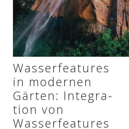
Wasser­fea­tures
in moder­nen
Gärten: Inte­gra­
tion von
Wasser­fea­tures