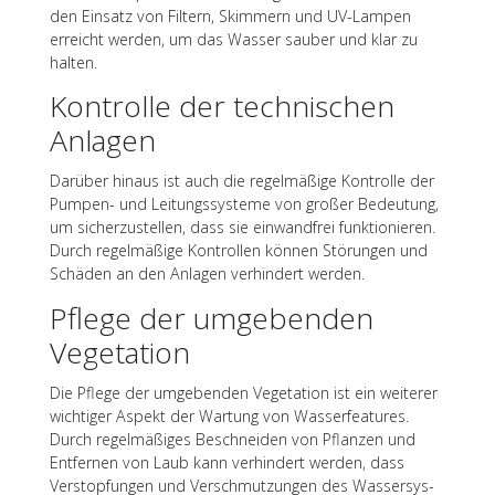
den Einsatz von Filtern, Skim­mern und UV-Lampen
erreicht werden, um das Wasser sauber und klar zu
halten.
Kontrolle der tech­ni­schen
Anlagen
Darüber hinaus ist auch die regel­mä­ßige Kontrolle der
Pumpen- und Leitungs­sys­teme von großer Bedeu­tung,
um sicher­zu­stel­len, dass sie einwand­frei funk­tio­nie­ren.
Durch regel­mä­ßige Kontrol­len können Störun­gen und
Schä­den an den Anla­gen verhin­dert werden.
Pflege der umge­ben­den
Vegetation
Die Pflege der umge­ben­den Vege­ta­tion ist ein weite­rer
wich­ti­ger Aspekt der Wartung von Wasser­fea­tures.
Durch regel­mä­ßi­ges Beschnei­den von Pflan­zen und
Entfer­nen von Laub kann verhin­dert werden, dass
Verstop­fun­gen und Verschmut­zun­gen des Wasser­sys­