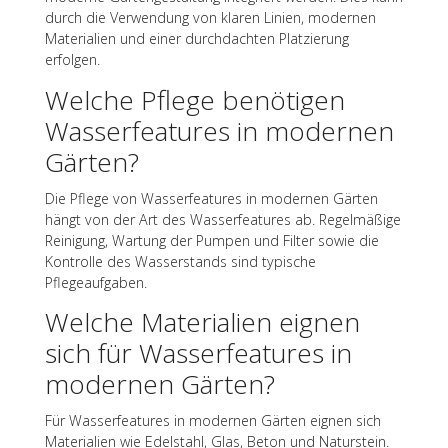
durch die Verwen­dung von klaren Linien, moder­nen
Mate­ria­lien und einer durch­dach­ten Plat­zie­rung
erfolgen.
Welche Pflege benö­ti­gen
Wasser­fea­tures in moder­nen
Gärten?
Die Pflege von Wasser­fea­tures in moder­nen Gärten
hängt von der Art des Wasser­fea­tures ab. Regel­mä­ßige
Reini­gung, Wartung der Pumpen und Filter sowie die
Kontrolle des Wasser­stands sind typi­sche
Pflegeaufgaben.
Welche Mate­ria­lien eignen
sich für Wasser­fea­tures in
moder­nen Gärten?
Für Wasser­fea­tures in moder­nen Gärten eignen sich
Mate­ria­lien wie Edel­stahl, Glas, Beton und Natur­stein.