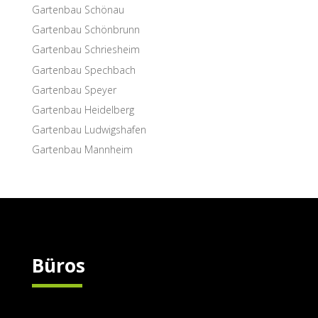
Garten­bau Schönau
Garten­bau Schönbrunn
Garten­bau Schriesheim
Garten­bau Spechbach
Garten­bau Speyer
Garten­bau Heidelberg
Garten­bau Ludwigshafen
Garten­bau Mannheim
Büros