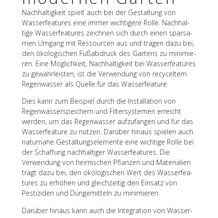
Nach­hal­tig­keit spielt auch bei der Gestal­tung von
Wasser­fea­tures eine immer wich­ti­gere Rolle. Nach­hal­
tige Wasser­fea­tures zeich­nen sich durch einen spar­sa­
men Umgang mit Ressour­cen aus und tragen dazu bei,
den ökolo­gi­schen Fußab­druck des Gartens zu mini­mie­
ren. Eine Möglich­keit, Nach­hal­tig­keit bei Wasser­fea­tures
zu gewähr­leis­ten, ist die Verwen­dung von recy­cel­tem
Regen­was­ser als Quelle für das Wasserfeature.
Dies kann zum Beispiel durch die Instal­la­tion von
Regen­was­ser­spei­chern und Filter­sys­te­men erreicht
werden, um das Regen­was­ser aufzu­fan­gen und für das
Wasser­fea­ture zu nutzen. Darüber hinaus spie­len auch
natur­nahe Gestal­tungs­ele­mente eine wich­tige Rolle bei
der Schaf­fung nach­hal­ti­ger Wasser­fea­tures. Die
Verwen­dung von heimi­schen Pflan­zen und Mate­ria­lien
trägt dazu bei, den ökolo­gi­schen Wert des Wasser­fea­
tures zu erhö­hen und gleich­zei­tig den Einsatz von
Pesti­zi­den und Dünge­mit­teln zu minimieren.
Darüber hinaus kann auch die Inte­gra­tion von Wasser­