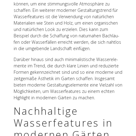
können, um eine stim­mungs­volle Atmo­sphäre zu
schaf­fen. Ein weite­rer moder­ner Gestal­tungs­trend für
Wasser­fea­tures ist die Verwen­dung von natür­li­chen
Mate­ria­lien wie Stein und Holz, um einen orga­ni­schen
und natür­li­chen Look zu erzie­len. Dies kann zum
Beispiel durch die Schaf­fung von natur­na­hen Bach­läu­
fen oder Wasser­fäl­len erreicht werden, die sich naht­los
in die umge­bende Land­schaft einfügen.
Darüber hinaus sind auch mini­ma­lis­ti­sche Wasser­ele­
mente im Trend, die durch klare Linien und redu­zierte
Formen gekenn­zeich­net sind und so eine moderne und
zeit­ge­mäße Ästhe­tik im Garten schaf­fen. Insge­samt
bieten moderne Gestal­tungs­ele­mente eine Viel­zahl von
Möglich­kei­ten, um Wasser­fea­tures zu einem echten
High­light in moder­nen Gärten zu machen.
Nach­hal­tige
Wasser­fea­tures in
moder­nen Gärten