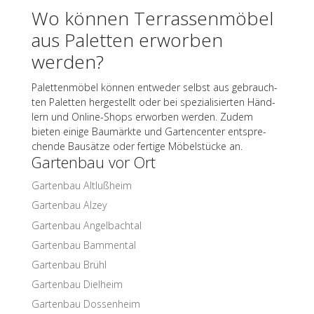
Wo können Terras­sen­mö­bel
aus Palet­ten erwor­ben
werden?
Palet­ten­mö­bel können entwe­der selbst aus gebrauch­
ten Palet­ten herge­stellt oder bei spezia­li­sier­ten Händ­
lern und Online-Shops erwor­ben werden. Zudem
bieten einige Baumärkte und Garten­cen­ter entspre­
chende Bausätze oder fertige Möbel­stü­cke an.
Garten­bau vor Ort
Garten­bau Altlußheim
Garten­bau Alzey
Garten­bau Angelbachtal
Garten­bau Bammental
Garten­bau Brühl
Garten­bau Dielheim
Garten­bau Dossenheim