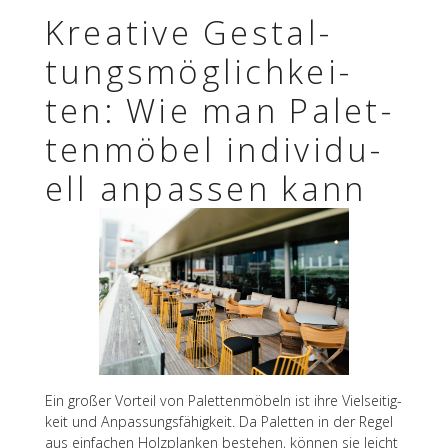
Krea­tive Gestal­
tungs­mög­lich­kei­
ten: Wie man Palet­
ten­mö­bel indi­vi­du­
ell anpas­sen kann
Ein großer Vorteil von Palet­ten­mö­beln ist ihre Viel­sei­tig­
keit und Anpas­sungs­fä­hig­keit. Da Palet­ten in der Regel
aus einfa­chen Holz­plan­ken bestehen, können sie leicht