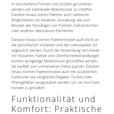
in verschie­dene Formen und Größen geschnit­ten
werden, um indi­vi­du­elle Möbel­stü­cke zu schaf­fen.
Darüber hinaus bieten Palet­ten auch zahl­rei­che
Möglich­kei­ten zur krea­ti­ven Gestal­tung, wie zum
Beispiel das Hinzu­fü­gen von Pols­tern, Farb­an­stri­chen
oder ande­ren deko­ra­ti­ven Elementen.
Darüber hinaus können Palet­ten­mö­bel auch leicht an
die persön­li­chen Vorlie­ben und den indi­vi­du­el­len Stil
ange­passt werden. Durch die Verwen­dung verschie­de­
ner Holz­ar­ten, Farben und Ober­flä­chen­be­hand­lun­gen
können einzig­ar­tige Möbel­stü­cke geschaf­fen werden,
die perfekt zum vorhan­de­nen Dekor passen. Darüber
hinaus können Palet­ten­mö­bel auch mit zusätz­li­chen
Funk­tio­nen wie inte­grier­ten Rega­len, Tischen oder
Pflanz­ge­fä­ßen ausge­stat­tet werden, um sie noch funk­
tio­na­ler zu gestalten.
Funk­tio­na­li­tät und
Komfort: Prak­ti­sche