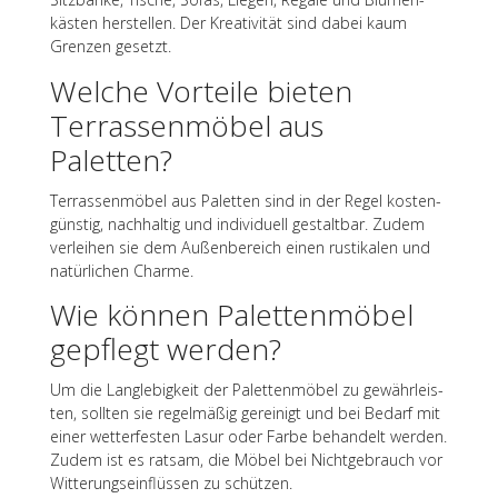
käs­ten herstel­len. Der Krea­ti­vi­tät sind dabei kaum
Gren­zen gesetzt.
Welche Vorteile bieten
Terras­sen­mö­bel aus
Paletten?
Terras­sen­mö­bel aus Palet­ten sind in der Regel kosten­
güns­tig, nach­hal­tig und indi­vi­du­ell gestalt­bar. Zudem
verlei­hen sie dem Außen­be­reich einen rusti­ka­len und
natür­li­chen Charme.
Wie können Palet­ten­mö­bel
gepflegt werden?
Um die Lang­le­big­keit der Palet­ten­mö­bel zu gewähr­leis­
ten, soll­ten sie regel­mä­ßig gerei­nigt und bei Bedarf mit
einer wetter­fes­ten Lasur oder Farbe behan­delt werden.
Zudem ist es ratsam, die Möbel bei Nicht­ge­brauch vor
Witte­rungs­ein­flüs­sen zu schützen.