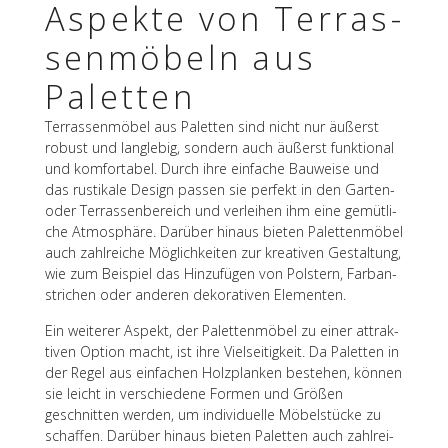
Aspekte von Terras­
sen­mö­beln aus
Paletten
Terras­sen­mö­bel aus Palet­ten sind nicht nur äußerst
robust und lang­le­big, sondern auch äußerst funk­tio­nal
und komfor­ta­bel. Durch ihre einfa­che Bauweise und
das rusti­kale Design passen sie perfekt in den Garten-
oder Terras­sen­be­reich und verlei­hen ihm eine gemüt­li­
che Atmo­sphäre. Darüber hinaus bieten Palet­ten­mö­bel
auch zahl­rei­che Möglich­kei­ten zur krea­ti­ven Gestal­tung,
wie zum Beispiel das Hinzu­fü­gen von Pols­tern, Farb­an­
stri­chen oder ande­ren deko­ra­ti­ven Elementen.
Ein weite­rer Aspekt, der Palet­ten­mö­bel zu einer attrak­
ti­ven Option macht, ist ihre Viel­sei­tig­keit. Da Palet­ten in
der Regel aus einfa­chen Holz­plan­ken bestehen, können
sie leicht in verschie­dene Formen und Größen
geschnit­ten werden, um indi­vi­du­elle Möbel­stü­cke zu
schaf­fen. Darüber hinaus bieten Palet­ten auch zahl­rei­