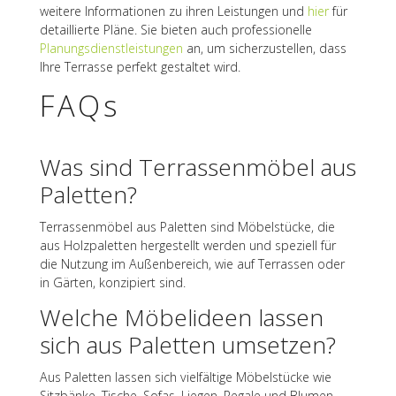
weitere Infor­ma­tio­nen zu ihren Leis­tun­gen und
hier
für
detail­lierte Pläne. Sie bieten auch profes­sio­nelle
Planungs­dienst­leis­tun­gen
an, um sicher­zu­stel­len, dass
Ihre Terrasse perfekt gestal­tet wird.
FAQs
Was sind Terras­sen­mö­bel aus
Paletten?
Terras­sen­mö­bel aus Palet­ten sind Möbel­stü­cke, die
aus Holz­pa­let­ten herge­stellt werden und spezi­ell für
die Nutzung im Außen­be­reich, wie auf Terras­sen oder
in Gärten, konzi­piert sind.
Welche Möbel­ideen lassen
sich aus Palet­ten umsetzen?
Aus Palet­ten lassen sich viel­fäl­tige Möbel­stü­cke wie
Sitz­bänke, Tische, Sofas, Liegen, Regale und Blumen­