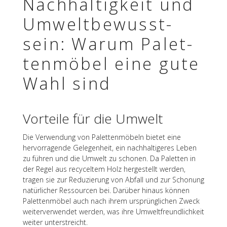
Nach­hal­tig­keit und
Umwelt­be­wusst­
sein: Warum Palet­
ten­mö­bel eine gute
Wahl sind
Vorteile für die Umwelt
Die Verwen­dung von Palet­ten­mö­beln bietet eine
hervor­ra­gende Gele­gen­heit, ein nach­hal­ti­ge­res Leben
zu führen und die Umwelt zu scho­nen. Da Palet­ten in
der Regel aus recy­cel­tem Holz herge­stellt werden,
tragen sie zur Redu­zie­rung von Abfall und zur Scho­nung
natür­li­cher Ressour­cen bei. Darüber hinaus können
Palet­ten­mö­bel auch nach ihrem ursprüng­li­chen Zweck
weiter­ver­wen­det werden, was ihre Umwelt­freund­lich­keit
weiter unterstreicht.