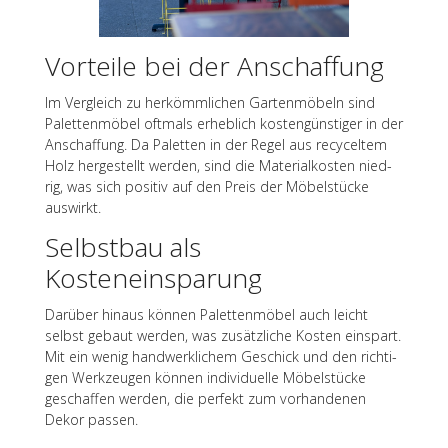
Vorteile bei der Anschaffung
Im Vergleich zu herkömm­li­chen Garten­mö­beln sind
Palet­ten­mö­bel oftmals erheb­lich kosten­güns­ti­ger in der
Anschaf­fung. Da Palet­ten in der Regel aus recy­cel­tem
Holz herge­stellt werden, sind die Mate­ri­al­kos­ten nied­
rig, was sich posi­tiv auf den Preis der Möbel­stü­cke
auswirkt.
Selbst­bau als
Kosteneinsparung
Darüber hinaus können Palet­ten­mö­bel auch leicht
selbst gebaut werden, was zusätz­li­che Kosten einspart.
Mit ein wenig hand­werk­li­chem Geschick und den rich­ti­
gen Werk­zeu­gen können indi­vi­du­elle Möbel­stü­cke
geschaf­fen werden, die perfekt zum vorhan­de­nen
Dekor passen.