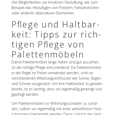
che Möglich­kei­ten zur krea­ti­ven Gestal­tung, wie zum
Beispiel das Hinzu­fü­gen von Pols­tern, Farb­an­stri­chen
oder ande­ren deko­ra­ti­ven Elementen.
Pflege und Halt­bar­
keit: Tipps zur rich­
ti­gen Pflege von
Palettenmöbeln
Damit Palet­ten­mö­bel lange halten und gut ausse­hen,
ist die rich­tige Pflege entschei­dend. Da Palet­ten­mö­bel
in der Regel im Freien verwen­det werden, sind sie
verschie­de­nen Witte­rungs­ein­flüs­sen wie Sonne, Regen
und Schnee ausge­setzt. Um ihre Halt­bar­keit zu gewähr­
leis­ten, ist es wich­tig, dass sie regel­mä­ßig gerei­nigt und
gepflegt werden.
Um Palet­ten­mö­bel vor Witte­rungs­schä­den zu schüt­
zen, soll­ten sie regel­mä­ßig mit einer wetter­fes­ten Holz­
schutz­la­sur behan­delt werden. Diese schützt das Holz