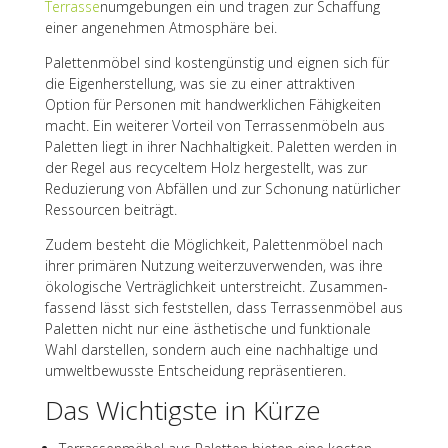
Terrasse
numge­bun­gen ein und tragen zur Schaf­fung
einer ange­neh­men Atmo­sphäre bei.
Palet­ten­mö­bel sind kosten­güns­tig und eignen sich für
die Eigen­her­stel­lung, was sie zu einer attrak­ti­ven
Option für Perso­nen mit hand­werk­li­chen Fähig­kei­ten
macht. Ein weite­rer Vorteil von Terras­sen­mö­beln aus
Palet­ten liegt in ihrer Nach­hal­tig­keit. Palet­ten werden in
der Regel aus recy­cel­tem Holz herge­stellt, was zur
Redu­zie­rung von Abfäl­len und zur Scho­nung natür­li­cher
Ressour­cen beiträgt.
Zudem besteht die Möglich­keit, Palet­ten­mö­bel nach
ihrer primä­ren Nutzung weiter­zu­ver­wen­den, was ihre
ökolo­gi­sche Verträg­lich­keit unter­streicht. Zusam­men­
fas­send lässt sich fest­stel­len, dass Terras­sen­mö­bel aus
Palet­ten nicht nur eine ästhe­ti­sche und funk­tio­nale
Wahl darstel­len, sondern auch eine nach­hal­tige und
umwelt­be­wusste Entschei­dung repräsentieren.
Das Wich­tigste in Kürze