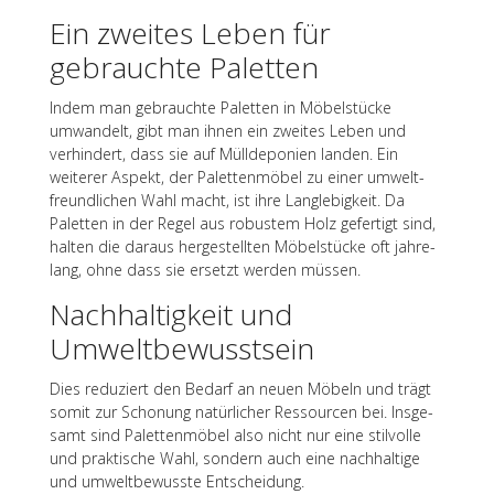
Ein zwei­tes Leben für
gebrauchte Paletten
Indem man gebrauchte Palet­ten in Möbel­stü­cke
umwan­delt, gibt man ihnen ein zwei­tes Leben und
verhin­dert, dass sie auf Müll­de­po­nien landen. Ein
weite­rer Aspekt, der Palet­ten­mö­bel zu einer umwelt­
freund­li­chen Wahl macht, ist ihre Lang­le­big­keit. Da
Palet­ten in der Regel aus robus­tem Holz gefer­tigt sind,
halten die daraus herge­stell­ten Möbel­stü­cke oft jahre­
lang, ohne dass sie ersetzt werden müssen.
Nach­hal­tig­keit und
Umweltbewusstsein
Dies redu­ziert den Bedarf an neuen Möbeln und trägt
somit zur Scho­nung natür­li­cher Ressour­cen bei. Insge­
samt sind Palet­ten­mö­bel also nicht nur eine stil­volle
und prak­ti­sche Wahl, sondern auch eine nach­hal­tige
und umwelt­be­wusste Entscheidung.