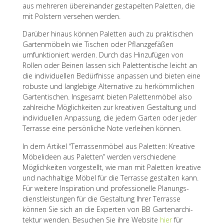
aus mehre­ren über­ein­an­der gesta­pel­ten Palet­ten, die
mit Pols­tern verse­hen werden.
Darüber hinaus können Palet­ten auch zu prak­ti­schen
Garten­mö­beln wie Tischen oder Pflanz­ge­fä­ßen
umfunk­tio­niert werden. Durch das Hinzu­fü­gen von
Rollen oder Beinen lassen sich Palet­ten­ti­sche leicht an
die indi­vi­du­el­len Bedürf­nisse anpas­sen und bieten eine
robuste und lang­le­bige Alter­na­tive zu herkömm­li­chen
Garten­ti­schen. Insge­samt bieten Palet­ten­mö­bel also
zahl­rei­che Möglich­kei­ten zur krea­ti­ven Gestal­tung und
indi­vi­du­el­len Anpas­sung, die jedem Garten oder jeder
Terrasse eine persön­li­che Note verlei­hen können.
In dem Arti­kel “Terras­sen­mö­bel aus Palet­ten: Krea­tive
Möbel­ideen aus Palet­ten” werden verschie­dene
Möglich­kei­ten vorge­stellt, wie man mit Palet­ten krea­tive
und nach­hal­tige Möbel für die Terrasse gestal­ten kann.
Für weitere Inspi­ra­tion und profes­sio­nelle Planungs­
dienst­leis­tun­gen für die Gestal­tung Ihrer Terrasse
können Sie sich an die Exper­ten von BB Garten­ar­chi­
tek­tur wenden. Besu­chen Sie ihre Website
hier
für