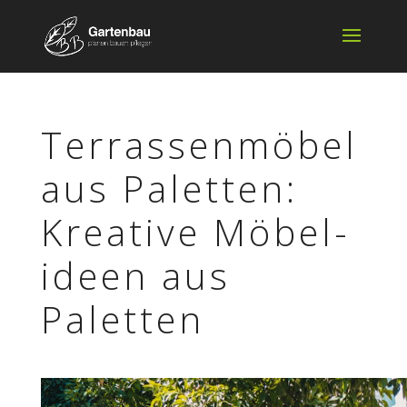
Terras­sen­mö­bel
aus Palet­ten:
Krea­tive Möbel­
ideen aus
Paletten