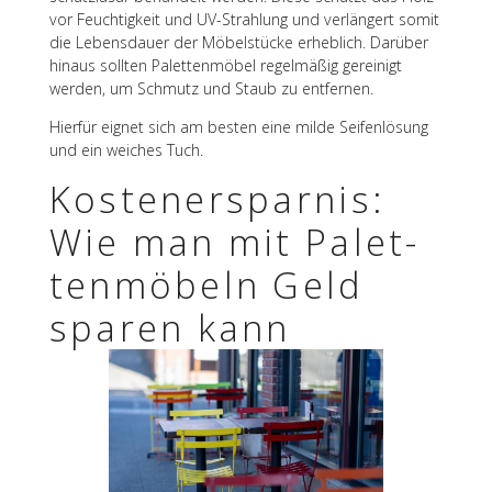
vor Feuch­tig­keit und UV-Strah­lung und verlän­gert somit
die Lebens­dauer der Möbel­stü­cke erheb­lich. Darüber
hinaus soll­ten Palet­ten­mö­bel regel­mä­ßig gerei­nigt
werden, um Schmutz und Staub zu entfernen.
Hier­für eignet sich am besten eine milde Seifen­lö­sung
und ein weiches Tuch.
Kosten­er­spar­nis:
Wie man mit Palet­
ten­mö­beln Geld
sparen kann