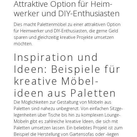
Attrak­tive Option für Heim­
wer­ker und DIY-Enthusiasten
Dies macht Palet­ten­mö­bel zu einer attrak­ti­ven Option
für Heim­wer­ker und DIY-Enthu­si­as­ten, die gerne Geld
sparen und gleich­zei­tig krea­tive Projekte umset­zen
möchten.
Inspi­ra­tion und
Ideen: Beispiele für
krea­tive Möbel­
ideen aus Paletten
Die Möglich­kei­ten zur Gestal­tung von Möbeln aus
Palet­ten sind nahezu unbe­grenzt. Von einfa­chen Sitz­ge­
le­gen­hei­ten über Tische bis hin zu komple­xen Lounge-
Möbeln gibt es zahl­rei­che krea­tive Ideen, die sich mit
Palet­ten umset­zen lassen. Ein belieb­tes Projekt ist zum
Beispiel die Herstel­lung von Garten­so­fas oder ‑liegen