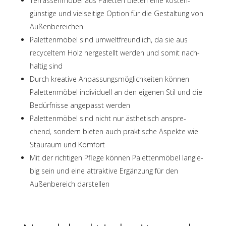
Terras­sen­mö­bel aus Palet­ten bieten eine kosten­
güns­tige und viel­sei­tige Option für die Gestal­tung von
Außenbereichen
Palet­ten­mö­bel sind umwelt­freund­lich, da sie aus
recy­cel­tem Holz herge­stellt werden und somit nach­
hal­tig sind
Durch krea­tive Anpas­sungs­mög­lich­kei­ten können
Palet­ten­mö­bel indi­vi­du­ell an den eige­nen Stil und die
Bedürf­nisse ange­passt werden
Palet­ten­mö­bel sind nicht nur ästhe­tisch anspre­
chend, sondern bieten auch prak­ti­sche Aspekte wie
Stau­raum und Komfort
Mit der rich­ti­gen Pflege können Palet­ten­mö­bel lang­le­
big sein und eine attrak­tive Ergän­zung für den
Außen­be­reich darstellen