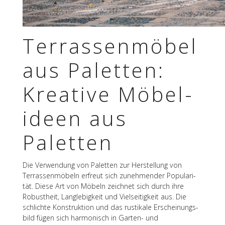
Terras­sen­mö­bel
aus Palet­ten:
Krea­tive Möbel­
ideen aus
Paletten
Die Verwen­dung von Palet­ten zur Herstel­lung von
Terras­sen­mö­beln erfreut sich zuneh­men­der Popu­la­ri­
tät. Diese Art von Möbeln zeich­net sich durch ihre
Robust­heit, Lang­le­big­keit und Viel­sei­tig­keit aus. Die
schlichte Konstruk­tion und das rusti­kale Erschei­nungs­
bild fügen sich harmo­nisch in Garten- und